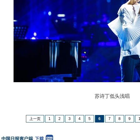
苏诗丁低头浅唱
上一页
1
2
3
4
5
6
7
8
9