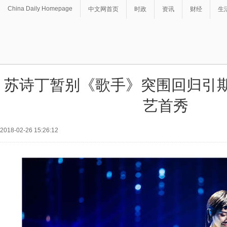
China Daily Homepage
中文网首页
时政
资讯
财经
生
苏诗丁暂别《歌手》突围回归引期
艺首秀
2018-02-26 15:26:12