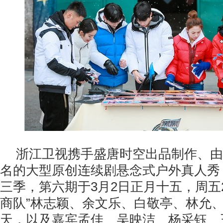
浙江卫视携手盛唐时空出品制作、由
名的大型原创连续剧悬念式户外真人秀
三季，第六期于3月2日正月十五，周五22
商队”林志颖、余文乐、白敬亭、林允
天，以及嘉宾孟佳、吴映洁、杨采钰、