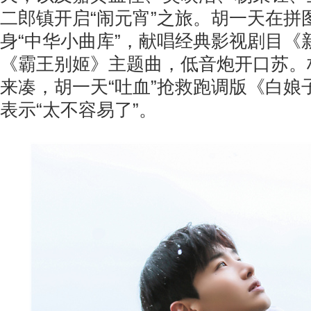
二郎镇开启“闹元宵”之旅。胡一天在拼
身“中华小曲库”，献唱经典影视剧目《
《霸王别姬》主题曲，低音炮开口苏。
来凑，胡一天“吐血”抢救跑调版《白娘
表示“太不容易了”。