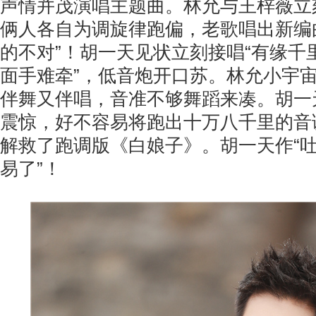
声情并茂演唱主题曲。林允与王梓薇立
俩人各自为调旋律跑偏，老歌唱出新编
的不对”！胡一天见状立刻接唱“有缘千
面手难牵”，低音炮开口苏。林允小宇
伴舞又伴唱，音准不够舞蹈来凑。胡一
震惊，好不容易将跑出十万八千里的音
解救了跑调版《白娘子》。胡一天作“吐
易了”！