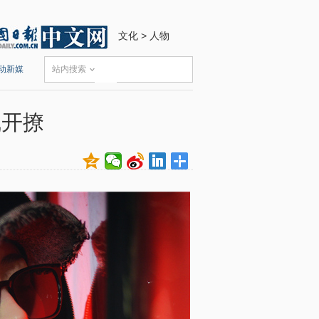
文化
>
人物
动新媒
站内搜索
线开撩