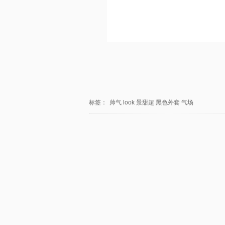
标签：
帅气
look
景甜超
黑色外套
气场