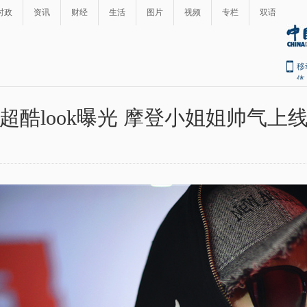
时政
资讯
财经
生活
图片
视频
专栏
双语
移
体
超酷look曝光 摩登小姐姐帅气上