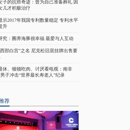
女子的抗癌奇迹：曾为自己准备葬礼 因
女儿才积极治疗
显示2017年我国专利数量稳定 专利水平
提升
研究：圈养海豚很幸福 最爱与人互动
“西部白宫”之名 尼克松旧居挂牌出售要
亿
岁退休、顿顿吃肉、讨厌看电视：南非
4岁男子冲击“世界最长寿老人”纪录
推荐