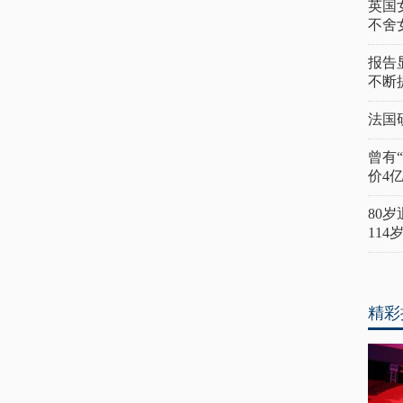
英国
不舍
报告
不断
法国
曾有
价4
80
11
精彩