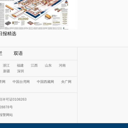
日报精选
栏
双语
浙江
福建
江西
山东
河南
新疆
深圳
济网
中国台湾网
中国西藏网
央广网
许可证0108263
28878号
0报警网站