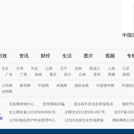
中国
时政
资讯
财经
生活
图片
视频
专
北京
天津
河北
山西
辽宁
吉林
黑龙江
上海
江苏
广东
广西
海南
重庆
四川
云南
贵州
西藏
陕西
人民网
新华网
中国网
央视网
国际在线
中国青年网
中国经
光明网
互联网举报中心
防范网络诈骗
违法和不良信息举报电话
视听节目
京公网安备110105000081号
京网文[2011]0283-097号
京ICP备130
12300电信用户申诉受理中心
12318全国文化市场举报
网站网络11