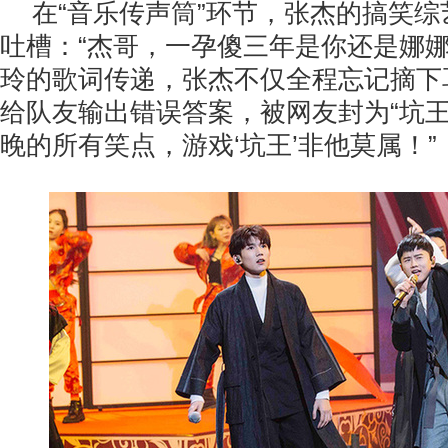
在“音乐传声筒”环节，张杰的搞笑
吐槽：“杰哥，一孕傻三年是你还是娜娜
玲的歌词传递，张杰不仅全程忘记摘下
给队友输出错误答案，被网友封为“坑王
晚的所有笑点，游戏‘坑王’非他莫属！”