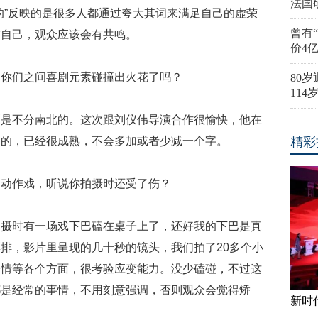
法国
的”反映的是很多人都通过夸大其词来满足自己的虚荣
曾有
饰自己，观众应该会有共鸣。
价4
，你们之间喜剧元素碰撞出火花了吗？
80
11
剧是不分南北的。这次跟刘仪伟导演合作很愉快，他在
写的，已经很成熟，不会多加或者少减一个字。
精彩
的动作戏，听说你拍摄时还受了伤？
拍摄时有一场戏下巴磕在桌子上了，还好我的下巴是真
排，影片里呈现的几十秒的镜头，我们拍了20多个小
表情等各个方面，很考验应变能力。没少磕碰，不过这
都是经常的事情，不用刻意强调，否则观众会觉得矫
新时