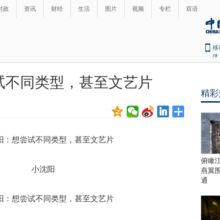
时政
资讯
财经
生活
图片
视频
专栏
双语
移
体
试不同类型，甚至文艺片
精彩
俯瞰
小沈阳
燕翼
通