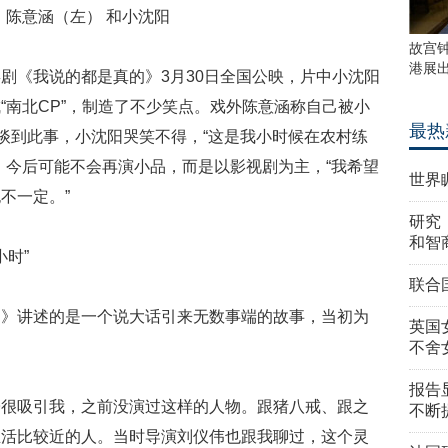
意涵（左） 和小沈阳
故宫
港展
剧《我说的都是真的》3月30日全国公映，片中小沈阳
“南北CP”，制造了不少笑点。戏外陈意涵称自己被小
最热
时谈到此事，小沈阳哭笑不得，“这是我小时候在农村练
，今后可能不会再演小品，而是以影视剧为主，“我希望
世界
不一定。”
研究
和智
小时”
联合
的》讲述的是一个说大话引来无数事端的故事，当初为
英国
不舍
报告
子很吸引我，之前没演过这样的人物。跟猪八戒、跟之
不断
生活比较近的人。当时导演刘仪伟也跟我聊过，这个灵