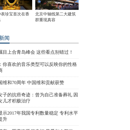
钟表珍宝首次在香
北京中轴线第二大建筑
出
群重现真容
新闻
瞩目上合青岛峰会 这些看点别错过！
：你喜欢的音乐类型可以反映你的性格
商
国维和70周年 中国维和贡献获赞
女子的抗癌奇迹：曾为自己准备葬礼 因
女儿才积极治疗
显示2017年我国专利数量稳定 专利水平
提升