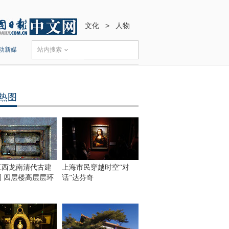
文化
>
人物
动新媒
站内搜索
热图
江西龙南清代古建
上海市民穿越时空“对
围 四层楼高层层环
话”达芬奇