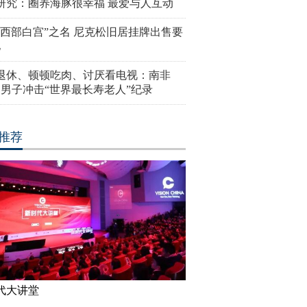
研究：圈养海豚很幸福 最爱与人互动
“西部白宫”之名 尼克松旧居挂牌出售要
亿
岁退休、顿顿吃肉、讨厌看电视：南非
4岁男子冲击“世界最长寿老人”纪录
推荐
代大讲堂