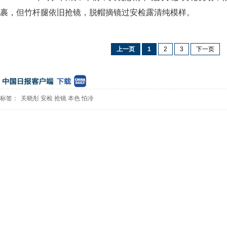
裹，但竹杆腿依旧抢镜，脱帽摘镜过安检露清纯模样。
上一页
1
2
3
下一页
标签：
关晓彤
安检
抢镜
本色
怕冷