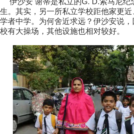
伊沙安 谢蒂是私立的G. D.索马尼
生。其实，另一所私立学校距他家更近
学者中学。为何舍近求远？伊沙安说，
校有大操场，其他设施也相对较好。