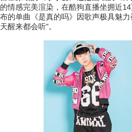
的情感完美渲染，在酷狗直播坐拥近1
布的单曲《是真的吗》因歌声极具魅力
天醒来都会听”。