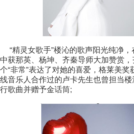
“精灵女歌手”楼沁的歌声阳光纯净
中获那英、杨坤、齐秦导师大加赞赏，
个“非常”表达了对她的喜爱，格莱美奖
线音乐人合作过的卢卡先生也曾担当楼
行歌曲并赠予金话筒;