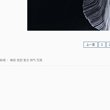
上一页
1
标签：
柳岩
造型
复古
帅气
写真