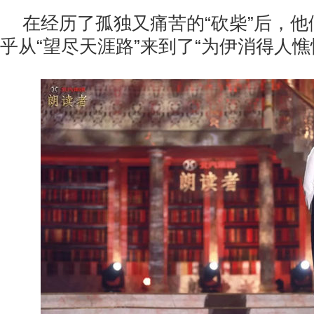
在经历了孤独又痛苦的“砍柴”后，
乎从“望尽天涯路”来到了“为伊消得人憔