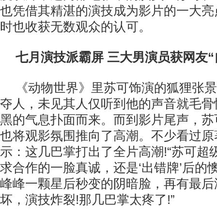
也凭借其精湛的演技成为影片的一大亮
时也收获无数观众的认可。
七月演技派霸屏 三大男演员获网友“
《动物世界》里苏可饰演的狐狸张景
夺人，未见其人仅听到他的声音就毛骨
黑的气息扑面而来。而到影片尾声，苏可
也将观影氛围推向了高潮。不少看过原
示：这几巴掌打出了全片高潮!“苏可超
求合作的一脸真诚，还是‘出错牌’后的
峰峰一颗星后秒变的阴暗脸，再有最后
坏，演技炸裂!那几巴掌太疼了!”