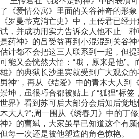
王传君在《我不是药神》中的表演可
了《爱情公寓》里面的关谷神奇的形象
《罗曼蒂克消亡史》中，王传君已经开
试，并成功用实力告诉众人他不止一种
是药神》的吕受益再到小混混到关谷神
估计都不会把这三人联系到一起，但提
可能又会恍然大悟：“哦，原来是他”。
雄》的典狱长沙里宾就受到广大观众的喜
男神”，再从《结爱》中的青木大人到
景坤，虽很巧合都被贴上了“狐狸”标签
世界》看到苏可后大部分会后知后觉地
木大人?”;周一围从《绣春刀》中的丁
神》的曹斌，大家虽早已知道这个有颜
但每一次还是被他塑造的角色惊艳。