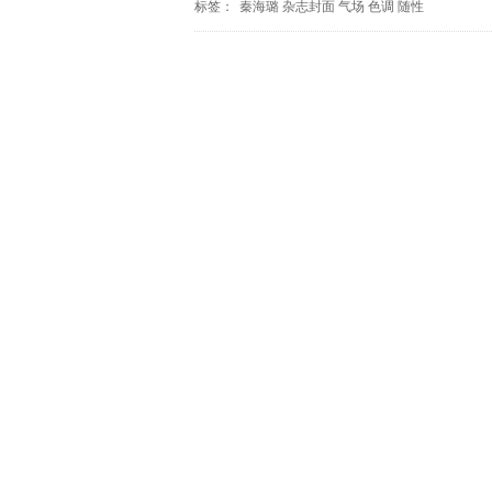
标签：
秦海璐
杂志封面
气场
色调
随性