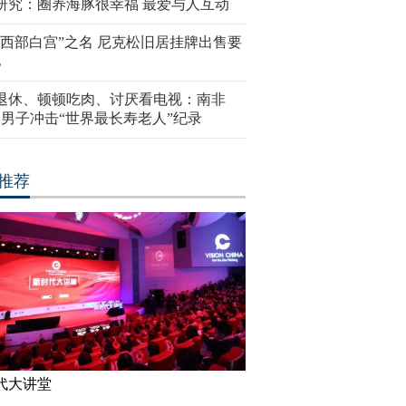
研究：圈养海豚很幸福 最爱与人互动
“西部白宫”之名 尼克松旧居挂牌出售要
亿
岁退休、顿顿吃肉、讨厌看电视：南非
4岁男子冲击“世界最长寿老人”纪录
推荐
代大讲堂