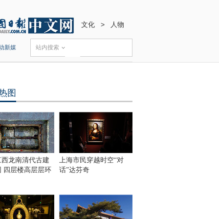
文化
>
人物
动新媒
站内搜索
热图
江西龙南清代古建
上海市民穿越时空“对
围 四层楼高层层环
话”达芬奇