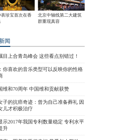
钟表珍宝首次在香
北京中轴线第二大建筑
出
群重现真容
新闻
瞩目上合青岛峰会 这些看点别错过！
：你喜欢的音乐类型可以反映你的性格
商
国维和70周年 中国维和贡献获赞
女子的抗癌奇迹：曾为自己准备葬礼 因
女儿才积极治疗
显示2017年我国专利数量稳定 专利水平
提升