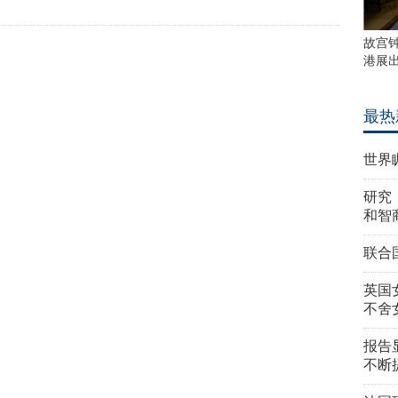
故宫
港展
最热
世界
研究
和智
联合
英国
不舍
报告
不断