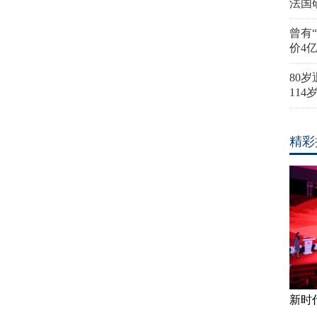
法国
曾有
价4
80
11
精彩
新时