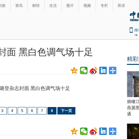
时政
资讯
财经
生活
图片
视频
专栏
双语
移
体
封面 黑白色调气场十足
精彩
俯瞰
燕翼
3
4
5
6
7
8
下一页
通