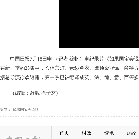
中国日报7月18日电 （记者 徐帆）电纪录片《如果国宝会
在新一季的25集中，长信宫灯、素纱单衣、鹰顶金冠饰、商鞅
据总导演徐欢透露，第一季已被翻译成英、法、德、意、西等多
（编辑：舒靓 徐子茗）
标签：
如果国宝会说话
首页
时政
资讯
财经