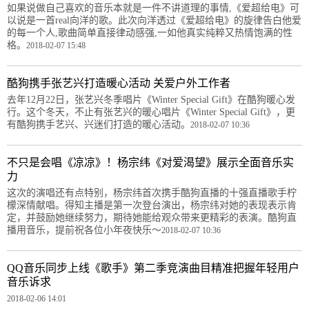
如果说做自己喜欢的音乐本就是一件不讲道理的事情,《爱超给电》可
以说是一首real向洋的歌。此次向洋透过《爱超给电》的旋律告白他爱
的每一个人,歌曲简单直接律动感强,一如他真实纯粹又热情饱满的性
格。
2018-02-07 15:48
酷狗携手张艺兴打造暖心活动 关爱户外工作者
去年12月22日，张艺兴冬季唱片《Winter Special Gift》在酷狗暖心发
行。这个冬天，不止有张艺兴的暖心唱片《Winter Special Gift》，更
有酷狗携手艺兴、兴迷们打造的暖心活动。
2018-02-07 10:36
不只是会唱《凉凉》！杨宗纬《对爱渴望》展示全面音乐实
力
这次的演唱还有点特别，杨宗纬首次携手酷狗直播的十强直播歌手柠
檬深情献唱。得知主播是第一次登台演出，杨宗纬对她的表现表示肯
定，并鼓励她继续努力，期待她能给观众带来更精彩的表演。酷狗直
播用音乐，提前祝各位小年夜快乐～
2018-02-07 10:36
QQ音乐同步上线《歌手》第二季竞演曲目精准把握年轻用户
音乐诉求
2018-02-06 14:01