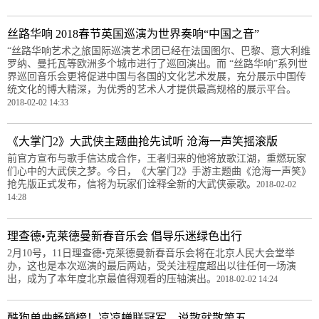
丝路华响 2018春节英国巡演为世界奏响“中国之音”
“丝路华响艺术之旅国际巡演艺术团已经在法国图尔、巴黎、意大利维
罗纳、曼托瓦等欧洲多个城市进行了巡回演出。而 “丝路华响”系列世
界巡回音乐会更将促进中国与各国的文化艺术发展，充分展示中国传
统文化的博大精深，为优秀的艺术人才提供最高规格的展示平台。
2018-02-02 14:33
《大掌门2》大武侠主题曲抢先试听 沧海一声笑摇滚版
前官方宣布与歌手信达成合作，王者归来的他将放歌江湖，重燃玩家
们心中的大武侠之梦。今日，《大掌门2》手游主题曲《沧海一声笑》
抢先版正式发布，信将为玩家们诠释全新的大武侠豪歌。
2018-02-02
14:28
理查德•克莱德曼新春音乐会 倡导乐迷绿色出行
2月10号，11日理查德•克莱德曼新春音乐会将在北京人民大会堂举
办，这也是本次巡演的最后两站，受关注程度超出以往任何一场演
出，成为了本年度北京最值得观看的压轴演出。
2018-02-02 14:24
酷狗单曲畅销榜！凉凉蝉联冠军、说散就散第五