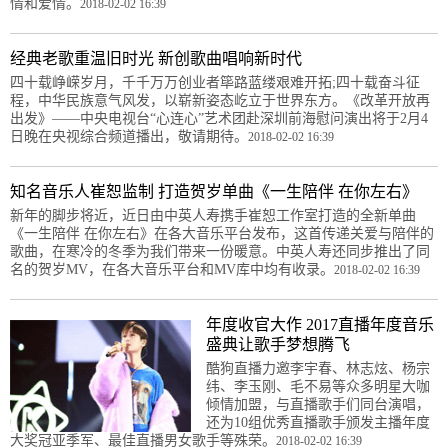
情和爱情。
2018-02-02 16:39
经典老歌重温旧时光 新创歌曲唱响新时代
四十载峥嵘岁月，千千万万创业者筚路蓝缕艰难开拓;四十载奋斗征
程，中华民族意气风发，以崭新姿态屹立于世界东方。《改革开放再
出发》——中央电视台“心连心”艺术团赴深圳前海慰问演出将于2月4
日晚在央视综合频道播出，敬请期待。
2018-02-02 16:39
知名音乐人崔恕监制 打造贺岁单曲《一生陪伴 在你左右》
新年的脚步将近，近日由中英人寿携手崔恕工作室打造的全新单曲
《一生陪伴 在你左右》在各大音乐平台发布，这首传递关爱与陪伴的
歌曲，在寒冷的冬季为我们带来一份暖意。中英人寿还同步推出了同
名的贺岁MV，在各大音乐平台和MV库中均有收录。
2018-02-02 16:39
年度收官大作 2017直播年度音乐
盛典让歌手梦想腾飞
酷狗直播力邀李宇春、林志炫、杨宗
纬、李玉刚、毛不易等众多明星大咖
倾情加盟，与直播歌手们同台演唱，
还为10组优秀直播歌手颁发主播年度
大奖冠亚季军、最佳直播男女歌手等殊荣。
2018-02-02 16:39