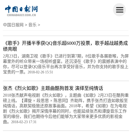
中国日报网
>
音乐
>
《歌手》开播半季获QQ音乐超6000万投票，歌手越战越勇成
绩亮眼
2月23日，湖南卫视《歌手》已进行到第7期，8位歌手各展歌喉，为屏
幕里外的听众带来一场视听盛宴。还沉浸在《歌手》的震撼表演中的
你，尽可以登录QQ音乐平台再次享受好音乐，并为你支持的歌手投上
宝贵的一票。
2018-02-26 15:51
张杰《烈火如歌》主题曲酷狗首发 演绎至纯情话
2018张杰献声电视剧《烈火如歌》，主题曲《如歌》2月23日在酷狗重
磅上线。【谭旋 × 段思思 × 陈思同】齐助阵，携手张杰打造如歌般至
纯情话，高默契极致还原故事画面。2018年，希望《如歌》在为电视
剧《烈火如歌》揭开深情序幕的同时，也能延续张杰和谭旋音乐工作
室的缘份，我们也期待今后他们能够为大家带来更多优质的影视金
曲。
2018-02-23 17:31