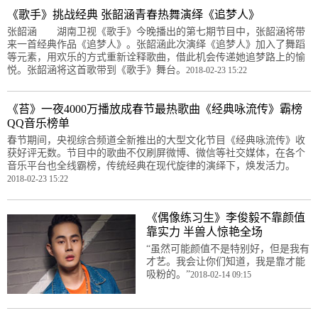
《歌手》挑战经典 张韶涵青春热舞演绎《追梦人》
张韶涵 湖南卫视《歌手》今晚播出的第七期节目中，张韶涵将带
来一首经典作品《追梦人》。张韶涵此次演绎《追梦人》加入了舞蹈
等元素，用欢乐的方式重新诠释歌曲，借此机会传递她追梦路上的愉
悦。张韶涵将这首歌带到《歌手》舞台。
2018-02-23 15:22
《苔》一夜4000万播放成春节最热歌曲《经典咏流传》霸榜
QQ音乐榜单
春节期间，央视综合频道全新推出的大型文化节目《经典咏流传》收
获好评无数。节目中的歌曲不仅刷屏微博、微信等社交媒体，在各个
音乐平台也全线霸榜，传统经典在现代旋律的演绎下，焕发活力。
2018-02-23 15:22
《偶像练习生》李俊毅不靠颜值
靠实力 半兽人惊艳全场
“虽然可能颜值不是特别好，但是我有
才艺。我会让你们知道，我是靠才能
吸粉的。”
2018-02-14 09:15