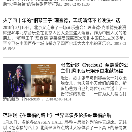
后“火星弟弟”的独特歌声所打动。
2018-02-05 15:36
火了四十年的“钢琴王子”理查德，现场演绎不老浪漫神话
2018年2月10日，北京又迎来了一场音乐盛会：理查德·克莱德曼浪漫
辉煌40年北京音乐会在北京人民大会堂盛大落幕。作为中国人民的老
朋友，“钢琴王子”理查德·克莱德曼距离首次来到中国已过去20多年，
至今已在中国百多个城市举办了四百余场大大小小的音乐会。
2018-02-
05 15:36
张杰新歌《Precious》至最爱的公
主们 腾讯音乐娱乐首发献祝福
近日，歌手张杰与谢娜喜获一对双胞
胎女儿，为庆贺小天使们的降临，新
晋奶爸为自己的两位小公主送上了一
份特殊的礼物——一首为女儿精心打
造的新歌《Precious》。
2018-02-05 14:31
范玮琪《在幸福的路上》世界巡演多伦多站幸福启航
1月30日，多伦多MASSEY HALL ,整整三层楼的剧院座无虚席。范玮
琪《在幸福的路上》北美巡演终点站让大家体验了一下真正的亲情友