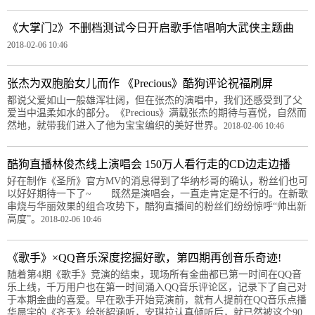
《大掌门2》不删档测试今日开启歌手信唱响大武侠主题曲
2018-02-06 10:46
张杰为双胞胎女儿而作 《Precious》酷狗评论祝福刷屏
都说父爱如山一般雄浑壮阔，但在张杰的演唱中，我们还感受到了父
爱当中温柔如水的部分。《Precious》满载张杰的期待与喜悦，自然而
然地，就带我们进入了他为宝宝编织的美好世界。
2018-02-06 10:46
酷狗直播林俊杰线上演唱会 150万人看行走的CD边走边播
好在制作《圣所》官方MV的消息得到了华纳杉哥的确认，粉丝们也可
以好好期待一下了~ 既然是演唱会，一直走肯定是不行的。在新歌
串烧与华丽效果的组合攻势下，酷狗直播间的粉丝们纷纷惊呼“帅出新
高度”。
2018-02-06 10:46
《歌手》×QQ音乐深度挖掘好歌，第四期再创音乐奇迹!
随着第4期《歌手》竞演的结束，现场所有金曲都已第一时间在QQ音
乐上线，千万用户也在第一时间涌入QQ音乐评论区，记录下了自己对
于本期金曲的喜爱。早在歌手开始竞演前，就有人提前在QQ音乐点播
华晨宇的《齐天》给张韶涵听，安琪拉认真倾听后，就已然被这个90