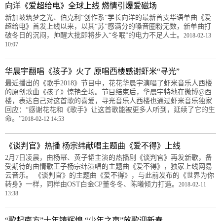
向洋《爱超给电》全球上线 燃情引爆爱磁场
新加坡筑梦之光、伯克利“创作系”学长向洋的最新首支华语单曲《爱
超给电》首发上线以来，以其“苏”感满分的嗓音圈粉无数，新单曲打
破冬日的沉闷，帅醒大批即将步入“冬眠”的电力不足人士。
2018-02-13
10:07
华晨宇翻唱《孩子》火了 原唱西楼感谢虾米“寻光”
最近播出的《歌手2018》节目中，花花华晨宇演唱了虾米音乐人西楼
的原创歌曲《孩子》惊艳全场。节目结束后，华晨宇特地在微博@西
楼，表达自己对这首歌的喜爱，寻光音乐人西楼也通过虾米音乐独家
回应：“感谢花花和《歌手》让这首歌能被更多人听到，延续了它的生
命。”
2018-02-12 14:53
《谈判官》热播 杨宗纬献唱主题曲《爱不得》上线
2月7日凌晨，由杨幂、黄子韬主演的热播剧《谈判官》再发新歌，备
受期待的由情歌王子杨宗纬演唱的主题曲《爱不得》，独家上线网易
云音乐。 《谈判官》的主题曲《爱不得》，与此前发布的《世界为你
转身》一样，同样由OST白金CP董冬冬、陈曦倾力打造。
2018-02-11
13:38
“歌起南方”十年铸辉煌 “少年之声”放歌迎新春