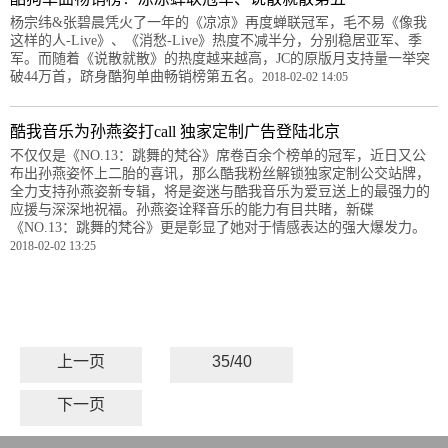
杨宗纬&张碧晨凭火了一年的《凉凉》再度蝉联冠军，毛不易《像我
这样的人-Live》、《消愁-Live》热度不减半分，分别稳居亚军、季
军。而随着《说散就散》的热度越来越高，JC的原版月支持量一举突
破44万首，跻身酷狗单曲畅销榜第五名。
2018-02-02 14:05
酷我音乐为孙燕姿打call 独家定制广告登陆北京
不仅仅是《NO.13：跳舞的梵谷》席卷百余个榜单的冠军，近日又公
布出孙燕姿怀上二胎的喜讯，那么酷我粉丝解锁独家定制公交站牌，
全力支持孙燕姿新专辑，将是姿迷与酷我音乐为爱豆送上的最强力的
应援与深深地祝福。孙燕姿诠释音乐的能力有目共睹，新碟
《NO.13：跳舞的梵谷》更是彰显了她对于情感表达的强大爆发力。
2018-02-02 13:25
上一页
35/40
下一页