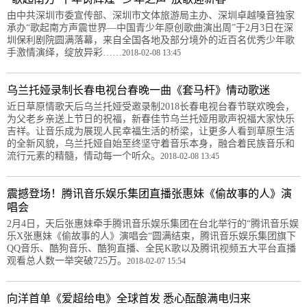
由中共深圳市委宣传部、深圳市文体旅游局主办、深圳卓越嗓音独家
承办“歌起南方声震世界—中国青少年原创歌曲演出周”于2月3日在深
圳保利剧院圆满落幕，来自全国各地及部分境外的近百名优秀少年歌
手激情演绎，绽放异彩……
2018-02-08 13:45
乌兰托娅录制长春电视台春晚一曲《套马杆》情动歌迷
近日草原情歌天后乌兰托娅受邀录制2018长春电视台春节联欢晚会，
为父老乡亲送上节日的祝福，新春佳节乌兰托娅用歌声祝福大家快乐
吉祥。让音乐成为展现人民幸福生活的桥梁，让更多人看到草原生活
的全新风貌，乌兰托娅自始至终坚守着音乐本身，融合着民族音乐和
流行元素的精髓，情动每一个听众。
2018-02-08 13:45
震撼登场！腾讯音乐娱乐集团直播张惠妹《偷故事的人》演
唱会
2月4日，天后张惠妹牵手腾讯音乐娱乐集团在台北举行的“腾讯音乐娱
乐X张惠妹《偷故事的人》演唱会“圆满结束，腾讯音乐娱乐集团旗下
QQ音乐、酷狗音乐、酷狗直播、全民K歌以及腾讯视频五大平台直播
观看总人数一举突破725万。
2018-02-07 15:54
向洋首单《爱超给电》全球首发 悉心酝酿满电归来