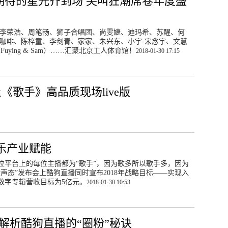
期待的星光齐到场 尖叫狂潮席卷年度盛
李荣浩、周笔畅、狮子合唱团、尚雯婕、迪玛希、苏醒、何
咖啡、陈梓童、李剑青、家家、朱兴东、小宇-宋念宇、文慧
Fuying & Sam）……汇聚北京工人体育馆！
2018-01-30 17:15
《歌手》高品质现场live版
乐产业赋能
位平台上的每位主播都为“歌手”，因为歌多所以歌手多，因为
声态”发布会上酷狗直播同时宣布2018年战略目标——实现入
，数字专辑营收目标为5亿元。
2018-01-30 10:53
家解析酷狗直播的“圈粉”秘诀