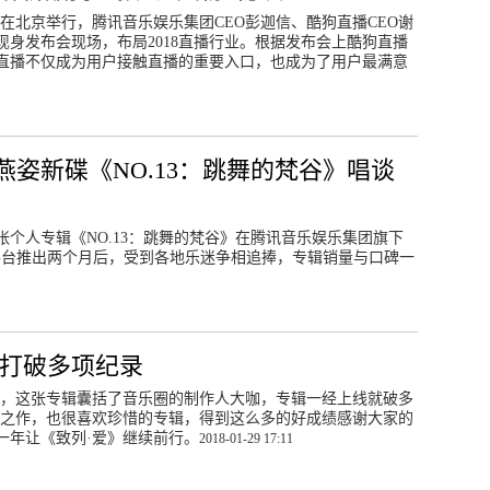
布会在北京举行，腾讯音乐娱乐集团CEO彭迦信、酷狗直播CEO谢
身发布会现场，布局2018直播行业。根据发布会上酷狗直播
直播不仅成为用户接触直播的重要入口，也成为了用户最满意
燕姿新碟《NO.13：跳舞的梵谷》唱谈
个人专辑《NO.13：跳舞的梵谷》在腾讯音乐娱乐集团旗下
平台推出两个月后，受到各地乐迷争相追捧，专辑销量与口碑一
 打破多项纪录
爱》，这张专辑囊括了音乐圈的制作人大咖，专辑一经上线就破多
心之作，也很喜欢珍惜的专辑，得到这么多的好成绩感谢大家的
一年让《致列·爱》继续前行。
2018-01-29 17:11