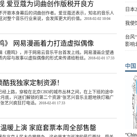
视 爱豆蔻为词曲创作版税开良方
日本
不开歌本身幕后的词曲创作者。爱豆蔻还表示，知名的音乐人
这对整个音乐行业来说，会发挥更大的价值。
2018-02-02 10:04
我使
台风
鸣》 网易漫画着力打造虚拟偶像
影响
专辑《鹿鸣》，并于网易云音乐平台首发上线。网易漫画企望通
优质内容与故事以虚拟偶像的形式来传递给粉丝。
2018-02-01 17:33
中国
解锁酷我独家定制资源！
已经上路，穿梭在北京CBD的城市丛林之间，在上下班的途中
2月底，兴迷们解锁的第二个资源“张艺兴音乐主题地铁灯箱广
为张艺兴疯狂打电话。
2018-02-01 17:33
会温暖上演 家庭套票本周全部售罄
“Ch
乐会将在北京人民大会堂举办，这也是本次巡演的最后两站，受关