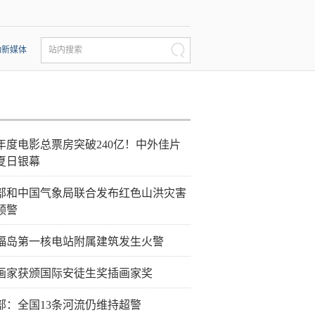
动新媒体
站内搜索
26年度电影总票房突破240亿！中外佳片
夏日银幕
部和中国气象局联合发布红色山洪灾害
预警
福岛第一核电站附属建筑发生火警
画家获颁国际安徒生奖插画家奖
部：全国13条河流仍维持超警