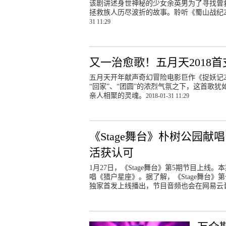
该剧讲述身世神秘的少女余英男为了寻找曾
拯救族人历尽波折的故事。聆听《蜀山战纪
31 11:29
又一治愈歌！五月天2018
五月天开年献声奇幻冒险电影巨作《捉妖记2
“回家”、“团圆”的浓烈气氛之下，这首歌
亲人相聚的灵魂。
2018-01-31 11:29
《Stage舞台》朴树公园
活获认可
1月27日，《Stage舞台》第5期节目上
唱《猎户星座》。据了解，《Stage舞台》
独家首发上线播出，节目音频也会在网易云