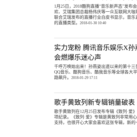
1月25日，2018酷狗直播“音乐新声态”发
欢、艾瑞集团总裁杨伟庆等一众互联网大咖现
联合艾瑞发布的直播行业白皮书显示，音乐
的直播类型。
2018-01-30 10:40
实力宠粉 腾讯音乐娱乐X孙
会燃爆乐迷心声
千呼万唤始出来！孙燕姿出道以来的第十三张
QQ音乐、酷狗音乐、酷我音乐等全球各大
路飙升。
2018-01-29 17:11
歌手黄致列新专辑销量破表
歌手黄致列在12月25日发布专辑《致列·
项纪录。《致列·爱》专辑是黄致列非常用
支持，也很开心大家会喜欢这张专辑，新的