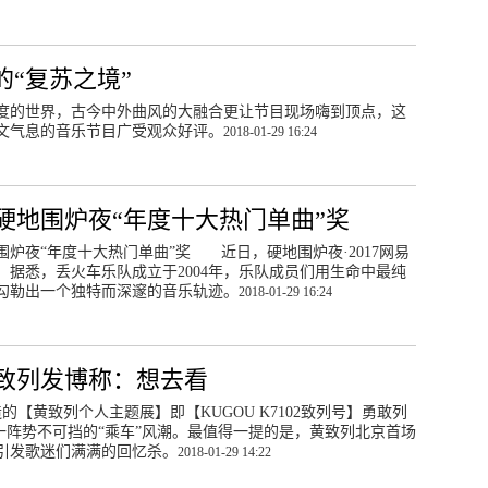
的“复苏之境”
度的世界，古今中外曲风的大融合更让节目现场嗨到顶点，这
文气息的音乐节目广受观众好评。
2018-01-29 16:24
硬地围炉夜“年度十大热门单曲”奖
炉夜“年度十大热门单曲”奖 近日，硬地围炉夜·2017网易
据悉，丢火车乐队成立于2004年，乐队成员们用生命中最纯
勾勒出一个独特而深邃的音乐轨迹。
2018-01-29 16:24
致列发博称：想去看
的【黄致列个人主题展】即【KUGOU K7102致列号】勇敢列
起一阵势不可挡的“乘车”风潮。最值得一提的是，黄致列北京首场
引发歌迷们满满的回忆杀。
2018-01-29 14:22