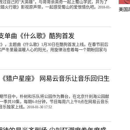
救过自己的“大英雄”，与哥哥余英奇一起上蜀山学武，并为了
2踏火行歌》影视原声带，一起感受蜀山的爱恨情仇吧。
2018-01-
美国
首支单曲《什么歌》酷狗首发
》，主题曲《什么歌》1月30日在酷狗首发上线。在春节前后
犹如严冬里最温暖人心的阳光，用旋律治愈着每一个期盼回家与
献唱《猎户星座》 网易云音乐让音乐回归生
线。本期节目中，朴树和乐队将公园作为舞台，在北京什刹海公园献
第一季共10集，每期6-8分钟，节目每周六上午8点在网易云音乐
音乐独家上线。
2018-01-30 17:52