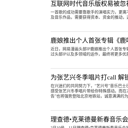
互联网时代音乐版权易被忽
一首歌的成功需要靠歌手的演唱实力，更离
及音乐作品，需要获得资本、资金的推动，
鹿娘推出个人首张专辑《鹿
近日，网易漫画头部IP鹿娘推出个人首张
过头部IP以及多领域的运作，最终将更多
为张艺兴冬季唱片打call 
在兴迷们的共同努力下，“艺兴号”音乐巴士
感受张艺兴冬季唱片带给你特殊感动。而在
告”也将强势登陆北京地铁站，诚意满满的
理查德•克莱德曼新春音乐
2月10号，11日理查德•克莱德曼新春音