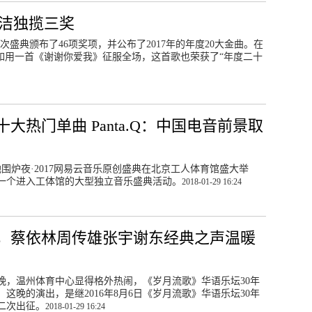
何洁独揽三奖
次盛典颁布了46项奖项，并公布了2017年的年度20大金曲。在
如用一首《谢谢你爱我》征服全场，这首歌也荣获了“年度二十
热门单曲 Panta.Q：中国电音前景取
地围炉夜·2017网易云音乐原创盛典在北京工人体育馆盛大举
一个进入工体馆的大型独立音乐盛典活动。
2018-01-29 16:24
，蔡依林周传雄张宇谢东经典之声温暖
晚，温州体育中心显得格外热闹，《岁月流歌》华语乐坛30年
晚的演出，是继2016年8月6日《岁月流歌》华语乐坛30年
二次出征。
2018-01-29 16:24