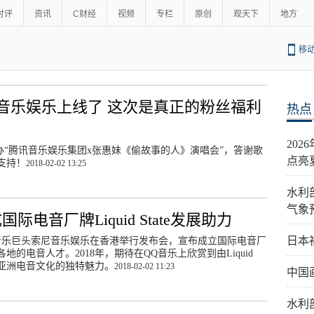
时评
资讯
C财经
视频
专栏
原创
观天下
地方
移
音乐娱乐上线了 这次是真正的粉丝福利
热点
20
举办“腾讯音乐娱乐集团x张惠妹《偷故事的人》演唱会”，答谢歌
点亮
支持！
2018-02-02 13:25
水利
气象
电音厂牌Liquid State发展助力
日本
国际音乐巨头索尼音乐娱乐在香港举行发布会，宣布成立国际电音厂
国际各地的电音人才。2018年，期待在QQ音乐上欣赏到由Liquid
及亚洲电音文化的独特魅力。
2018-02-02 11:23
中国
水利