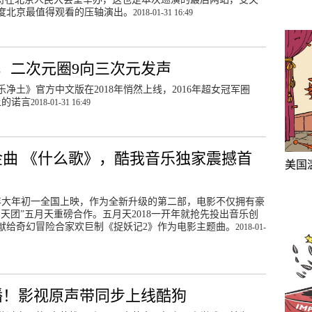
度北京最值得观看的压轴演出。
2018-01-31 16:49
，二次元圈9向三次元发声
乐净土》官方中文版在2018年悄然上线，2016年超女冠军圈
上的诺言
2018-01-31 16:49
金曲 《什么歌》，酷我音乐独家震撼首
美国
8年大年初一全国上映，作为全新升级的第二部，电影不仅拥有豪
天团”五月天重磅合作。五月天2018一开年就抢先投出音乐创
献给奇幻冒险合家欢巨制《捉妖记2》作为电影主题曲。
2018-01-
播！影视原声带同步上线酷狗