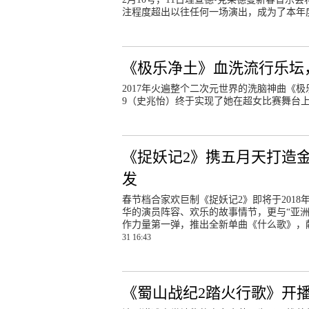
注程度超出以往任何一场演出，成为了本年
《极乐净土》血洗流行乐坛
2017年火遍整个二次元世界的洗脑神曲《极
9（史兆怡）终于实现了她在超女比赛舞台
《捉妖记2》携五月天打造
发
春节档合家欢巨制《捉妖记2》即将于201
华的演员阵容、欢乐的故事情节，更与“亚洲
作力量第一弹，推出全新单曲《什么歌》，
31 16:43
《蜀山战纪2踏火行歌》开