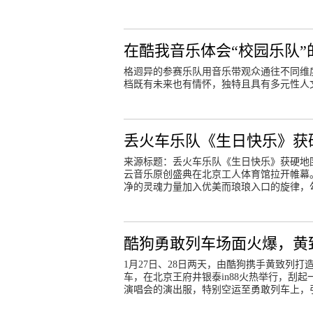
在酷我音乐体会“校园乐队”
格迥异的参赛乐队用音乐带观众通往不同维
档既有未来也有情怀，独特且具有多元性人
丢火车乐队《生日快乐》获
来源标题：丢火车乐队《生日快乐》获硬地围
云音乐原创盛典在北京工人体育馆拉开帷幕。
净的灵魂力量加入优美而琅琅入口的旋律，
酷狗勇敢列车场面火爆，黄
1月27日、28日两天，由酷狗携手黄致列打造
车，在北京王府井银泰in88火热举行，刮
演唱会的演出服，特别空运至勇敢列车上，