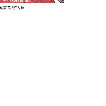
再挥“制裁”大棒