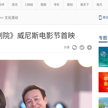
时评
资讯
C财经
视频
专栏
原创
观天下
地方
>>
文化滚动
移
剧院》威尼斯电影节首映
专题
分享