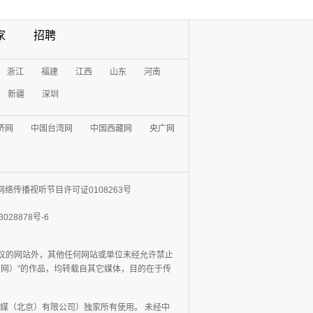
家
招聘
浙江
福建
江西
山东
河南
新疆
深圳
济网
中国台湾网
中国西藏网
央广网
网络传播视听节目许可证0108263号
3028878号-6
协议的网站外，其他任何网站或单位未经允许禁止
日报网）”的作品，均转载自其它媒体，目的在于传
媒（北京）有限公司）独家所有使用。 未经中