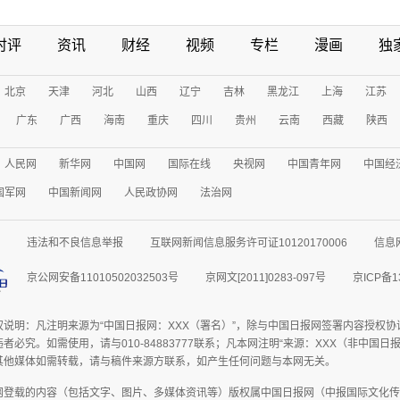
时评
资讯
财经
视频
专栏
漫画
独
北京
天津
河北
山西
辽宁
吉林
黑龙江
上海
江苏
广东
广西
海南
重庆
四川
贵州
云南
西藏
陕西
人民网
新华网
中国网
国际在线
央视网
中国青年网
中国经
国军网
中国新闻网
人民政协网
法治网
违法和不良信息举报
互联网新闻信息服务许可证10120170006
信息
京公网安备11010502032503号
京网文[2011]0283-097号
京ICP备1
权说明：凡注明来源为“中国日报网：XXX（署名）”，除与中国日报网签署内容授权
者必究。如需使用，请与010-84883777联系；凡本网注明“来源：XXX（非中国
其他媒体如需转载，请与稿件来源方联系，如产生任何问题与本网无关。
网登载的内容（包括文字、图片、多媒体资讯等）版权属中国日报网（中报国际文化传