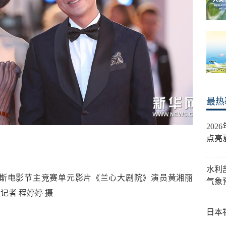
最热
20
点亮
水利
尼斯电影节主竞赛单元影片《兰心大剧院》演员黄湘丽
气象
者 程婷婷 摄
日本