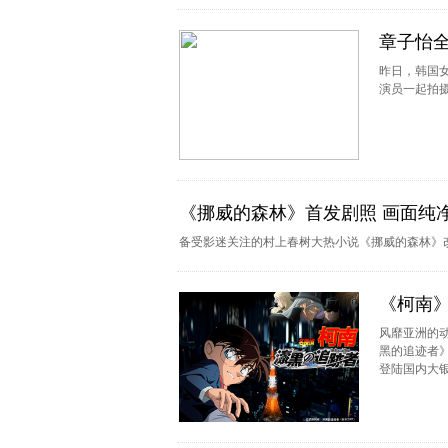
章子怡
昨日，韩国
演员一起拍
《挪威的森林》首发剧照 画面纯
备受影迷关注的村上春树大热小说《挪威的森林》
《柯南
风靡亚洲的动
黑的追迹者
登陆国内大