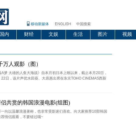
移动新媒体
中国搜索
国内
财经
文娱
生活
图片
视频
9千万人观影（图）
啦A梦 大雄的人鱼大海战》自本月初日本上映以来，截止本月20日，
2日，该片声优水田葵、大原惠出席在东京TOHO CINEMAS西新
侣共赏的韩国浪漫电影(组图)
影一向以温馨浪漫著称，也非常受影迷们喜欢。向大家推荐10部韩国
推荐情侣观看，不要错过哦~