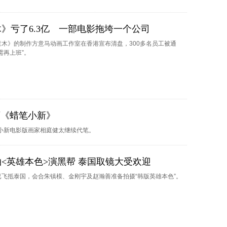
》亏了6.3亿 一部电影拖垮一个公司
童木》的制作方意马动画工作室在香港宣布清盘，300多名员工被通
需再上班”。
画《蜡笔小新》
小新电影版画家相庭健太继续代笔。
<英雄本色>演黑帮 泰国取镜大受欢迎
已飞抵泰国，会合朱镇模、金刚宇及赵瀚善准备拍摄“韩版英雄本色”。