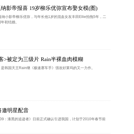
纳影帝报喜 19岁柳乐优弥宣布娶女模(图)
戛纳小影帝柳乐优弥，与年长他1岁的混血女友丰田Ellie拍拖5年，二
明年初结婚。
客>被定为三级片 Rain半裸血肉模糊
是韩国天王Rain继《极速赛车手》强攻好莱坞的又一力作。
将邀明星配音
09：漆黑的追迹者》日前正式确认引进我国，计划于2010年春节前