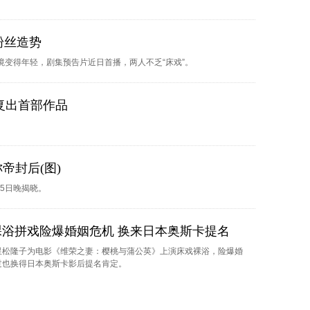
粉丝造势
变得年轻，剧集预告片近日首播，两人不乏“床戏”。
复出首部作品
帝封后(图)
月5日晚揭晓。
裸浴拼戏险爆婚姻危机 换来日本奥斯卡提名
星松隆子为电影《维荣之妻：樱桃与蒲公英》上演床戏裸浴，险爆婚
过也换得日本奥斯卡影后提名肯定。