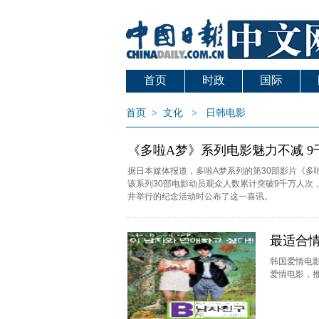
首页
时政
国际
首页
>
文化
>
日韩电影
《多啦A梦》系列电影魅力不减 
据日本媒体报道，多啦A梦系列的第30部影片《多
该系列30部电影动员观众人数累计突破9千万人次，2
井举行的纪念活动时公布了这一喜讯。
最适合情
韩国爱情电
爱情电影，