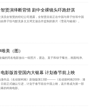
全智贤演绎断背情 剧中全裸镜头吓跑舒淇
女演员全智贤的经纪公司透露，全智贤目前正在中国与章子怡等中国
摄由章子怡与默克多太太邓文迪合作监制的新片《雪花与秘扇》。
净唯美（图）
改编的同名电影放出一组照片，渡边、直子和绿子曝光，画面纯净。
》电影版首登国内大银幕 计划春节前上映
漫作品《名侦探柯南》剧场版第13部———《名侦探柯南2009：漆
》日前正式确认引进，计划于春节前在中国上映，该片将成为第一部
银幕的柯南电影。