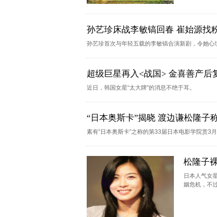
孙艺珍床战李敏镐回春 崔始源找
孙艺珍首次与年轻五载的李敏镐合演新剧，令她心境
超级巨星再入<战国> 金喜善产后
近日，韩国女星“太大牌”的消息不绝于耳。
“日本奥斯卡”揭晓 渡边谦松隆子称
素有“日本奥斯卡”之称的第33届日本电影学院赏3
松隆子
日本人气女
姻危机，不