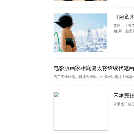
《阿童木
前日，《阿
知“周一起无
电影版画家相庭健太将继续代笔
为了不让蜡笔小新成为绝唱，出版社决定将由蜡笔
宋承宪拍
宋承宪日前