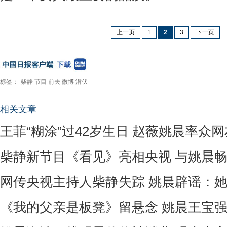
上一页
1
2
3
下一页
标签：
柴静
节目
前夫
微博
潜伏
相关文章
王菲“糊涂”过42岁生日 赵薇姚晨率众
柴静新节目《看见》亮相央视 与姚晨
网传央视主持人柴静失踪 姚晨辟谣：
《我的父亲是板凳》留悬念 姚晨王宝