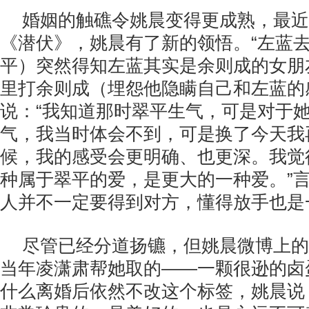
婚姻的触礁令姚晨变得更成熟，最近
《潜伏》，姚晨有了新的领悟。“左蓝
平）突然得知左蓝其实是余则成的女朋
里打余则成（埋怨他隐瞒自己和左蓝的
说：“我知道那时翠平生气，可是对于
气，我当时体会不到，可是换了今天我
候，我的感受会更明确、也更深。我觉
种属于翠平的爱，是更大的一种爱。”
人并不一定要得到对方，懂得放手也是
尽管已经分道扬镳，但姚晨微博上的
当年凌潇肃帮她取的——一颗很逊的卤
什么离婚后依然不改这个标签，姚晨说