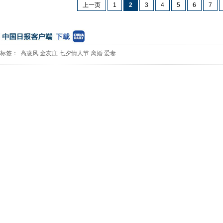
上一页
1
2
3
4
5
6
7
标签：
高凌风
金友庄
七夕情人节
离婚
爱妻