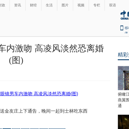
时政
资讯
财经
生活
图片
视频
专栏
双语
移
体
车内激吻 高凌风淡然恐离婚
精彩
(图)
俯瞰
燕翼
通
送金友庄上下通告，晚间一起到士林吃东西