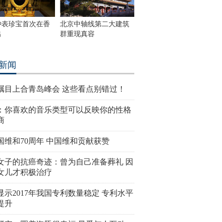
钟表珍宝首次在香
北京中轴线第二大建筑
出
群重现真容
新闻
瞩目上合青岛峰会 这些看点别错过！
：你喜欢的音乐类型可以反映你的性格
商
国维和70周年 中国维和贡献获赞
女子的抗癌奇迹：曾为自己准备葬礼 因
女儿才积极治疗
显示2017年我国专利数量稳定 专利水平
提升