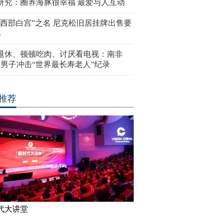
研究：圈养海豚很幸福 最爱与人互动
“西部白宫”之名 尼克松旧居挂牌出售要
亿
岁退休、顿顿吃肉、讨厌看电视：南非
4岁男子冲击“世界最长寿老人”纪录
推荐
代大讲堂