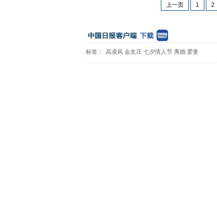
上一页
1
2
标签：
高凌风
金友庄
七夕情人节
离婚
爱妻