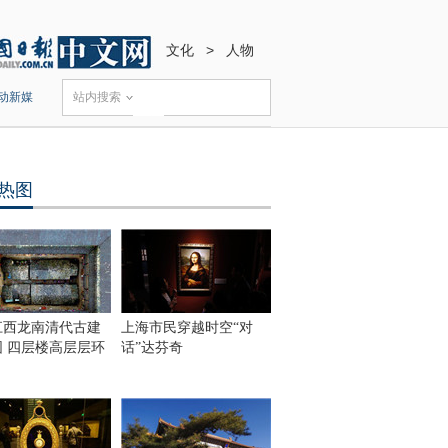
文化
>
人物
动新媒
站内搜索
热图
江西龙南清代古建
上海市民穿越时空“对
围 四层楼高层层环
话”达芬奇