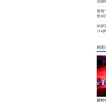
法国
曾有
价4
80
11
精彩
新时