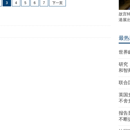
3
4
5
6
7
下一页
故宫
港展
最热
世界
研究
和智
联合
英国
不舍
报告
不断