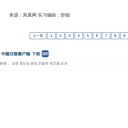
来源：凤凰网 实习编辑：舒靓
上一页
1
2
3
4
5
6
7
8
9
标签：
女星
黑社会
胁迫
刘嘉玲
张艾嘉
白冰