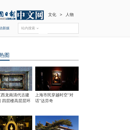
文化
>
人物
动新媒
站内搜索
热图
江西龙南清代古建
上海市民穿越时空“对
围 四层楼高层层环
话”达芬奇