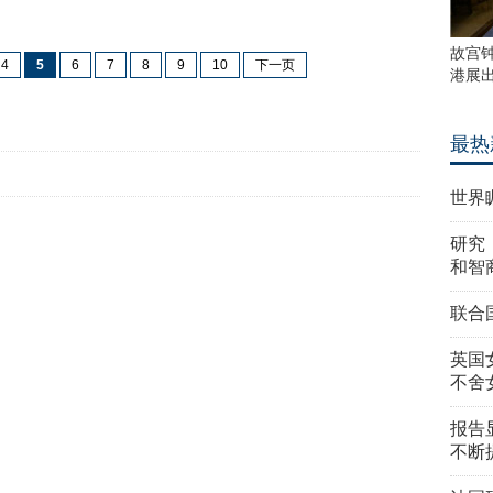
故宫
4
5
6
7
8
9
10
下一页
港展
最热
世界
研究
和智
联合
英国
不舍
报告
不断