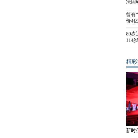
法国
曾有
价4
80
11
精彩
新时