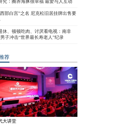
研究：圈养海豚很幸福 最爱与人互动
“西部白宫”之名 尼克松旧居挂牌出售要
亿
岁退休、顿顿吃肉、讨厌看电视：南非
4岁男子冲击“世界最长寿老人”纪录
推荐
代大讲堂