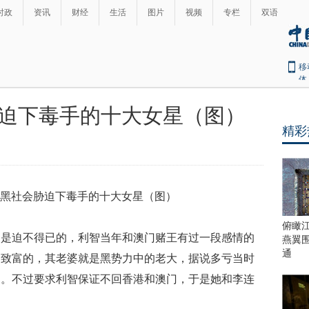
时政
资讯
财经
生活
图片
视频
专栏
双语
移
体
迫下毒手的十大女星（图）
精彩
俯瞰
国是迫不得已的，利智当年和澳门赌王有过一段感情的
燕翼
通
家致富的，其老婆就是黑势力中的老大，据说多亏当时
马。不过要求利智保证不回香港和澳门，于是她和李连