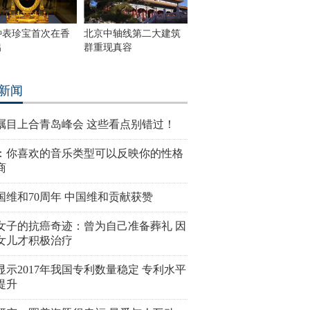
钟表珍宝首次在香
北京中轴线第二大建筑
出
群重现真容
新闻
瞩目上合青岛峰会 这些看点别错过！
：你喜欢的音乐类型可以反映你的性格
商
国维和70周年 中国维和贡献获赞
女子的抗癌奇迹：曾为自己准备葬礼 因
女儿才积极治疗
显示2017年我国专利数量稳定 专利水平
提升