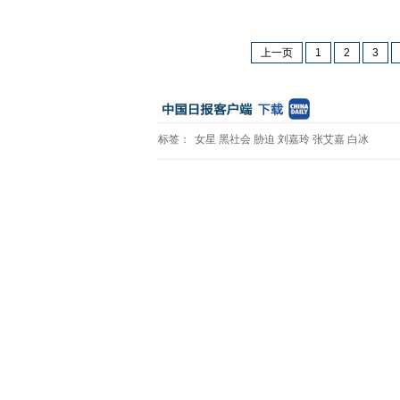
上一页
1
2
3
标签：
女星
黑社会
胁迫
刘嘉玲
张艾嘉
白冰