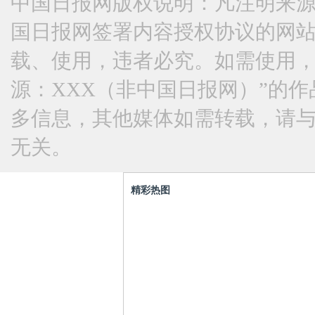
中国日报网版权说明：凡注明来源
金
爸
光
国日报网签署内容授权协议的网
宇
去
润
彬
哪
发
载、使用，违者必究。如需使用，请与
写
儿》
郭
源：XXX（非中国日报网）”的
真
发
富
多信息，其他媒体如需转载，请
展
布
城
独
会
神
无关。
特
齐
魔
魅
卖
两
精彩热图
力
萌
立