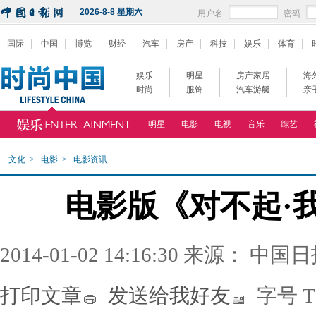
2026-8-8 星期六
用户名
密码
国际
中国
博览
财经
汽车
房产
科技
娱乐
体育
娱乐
明星
房产家居
海
时尚
服饰
汽车游艇
亲
明星
电影
电视
音乐
综艺
文化
>
电影
>
电影资讯
电影版《对不起·
2014-01-02 14:16:30 来源： 中国
打印文章
发送给我好友
字号
T