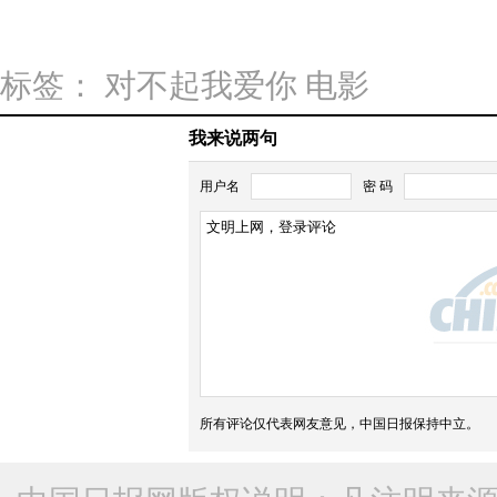
《西
标签：
对不起我爱你
电影
游
记
我来说两句
之
田
大
用户名
密 码
雨
闹
橙
天
王
宫
诗
·
龄
神
Kimi
魔》
现
特
所有评论仅代表网友意见，中国日报保持中立。
身
辑
《爸
曝