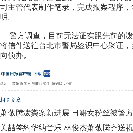
司主管代表制作笔录，完成报案程序，
明。
警方调查，目前无法证实跟先前的泼
将信件送往台北市警局鉴识中心采证，
向侦办。
标签：
萧敬腾
警方
恐吓罪
歌手
华纳唱片公司
相关文章
萧敬腾泼粪案新进展 日籍女粉丝被警
关喆签约华纳音乐 林俊杰萧敬腾齐送