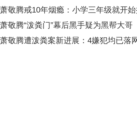
萧敬腾戒10年烟瘾：小学三年级就开始
萧敬腾“泼粪门”幕后黑手疑为黑帮大哥
萧敬腾遭泼粪案新进展：4嫌犯均已落