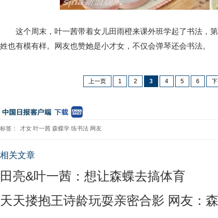
这个周末，叶一茜带着女儿田雨橙来课外班学起了书法，第
姓也有模有样。网友也赞她是小才女，不仅会弹琴还会书法。
上一页
1
2
3
4
5
6
下
标签：
才女
叶一茜
森蝶学
练书法
网友
相关文章
田亮&叶一茜：想让森蝶去搞体育
天天搂抱王诗龄玩耍亲密合影 网友：