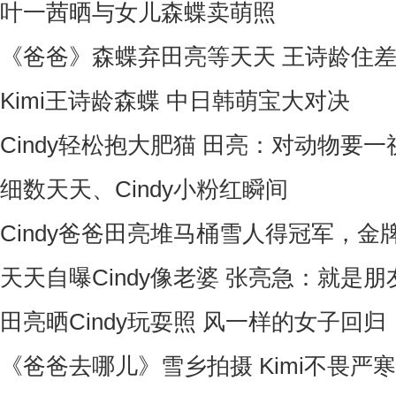
叶一茜晒与女儿森蝶卖萌照
《爸爸》森蝶弃田亮等天天 王诗龄住
Kimi王诗龄森蝶 中日韩萌宝大对决
Cindy轻松抱大肥猫 田亮：对动物要一
细数天天、Cindy小粉红瞬间
Cindy爸爸田亮堆马桶雪人得冠军，金
天天自曝Cindy像老婆 张亮急：就是朋
田亮晒Cindy玩耍照 风一样的女子回归
《爸爸去哪儿》雪乡拍摄 Kimi不畏严寒