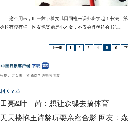
这个周末，叶一茜带着女儿田雨橙来课外班学起了书法，第
姓也有模有样。网友也赞她是小才女，不仅会弹琴还会书法。
上一页
1
2
3
4
5
6
下
标签：
才女
叶一茜
森蝶学
练书法
网友
相关文章
田亮&叶一茜：想让森蝶去搞体育
天天搂抱王诗龄玩耍亲密合影 网友：