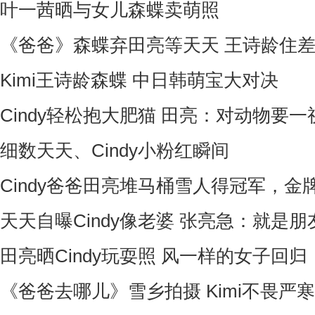
叶一茜晒与女儿森蝶卖萌照
《爸爸》森蝶弃田亮等天天 王诗龄住
Kimi王诗龄森蝶 中日韩萌宝大对决
Cindy轻松抱大肥猫 田亮：对动物要一
细数天天、Cindy小粉红瞬间
Cindy爸爸田亮堆马桶雪人得冠军，金
天天自曝Cindy像老婆 张亮急：就是朋
田亮晒Cindy玩耍照 风一样的女子回归
《爸爸去哪儿》雪乡拍摄 Kimi不畏严寒