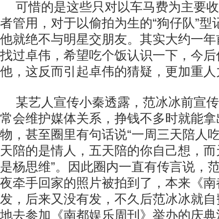
可惜的是这些只对以车马费为主要收
者管用，对于以偷拍为生的“狗仔队”型
他就绝不与明星交朋友。其实大约一年
找过卓伟，希望吃个饭认识一下，今后
他，这反而引起卓伟的猜疑，更加重人
某艺人宣传小秦透露，范冰冰前宣传
常会维护媒体关系，挣钱不多时就能拿
物，甚至圈里有句话说“一周三天陪人
天陪的是情人，五天陪的你自己想，而
是杨思维”。因此圈内一直有传言说，
夜牵手回家的照片被拍到了，本来《南
发，后来又没有发，不久后范冰冰就自
地去参加《南都娱乐周刊》举办的庆典