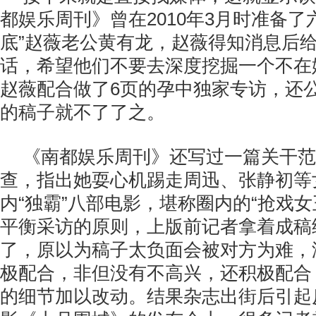
都娱乐周刊》曾在2010年3月时准备了
底”赵薇老公黄有龙，赵薇得知消息后
话，希望他们不要去深度挖掘一个不在
赵薇配合做了6页的孕中独家专访，还
的稿子就不了了之。
《南都娱乐周刊》还写过一篇关干范
查，指出她耍心机踢走周迅、张静初等
内“独霸”八部电影，堪称圈内的“抢戏女
平衡采访的原则，上版前记者拿着成稿
了，原以为稿子太负面会被对方为难，
极配合，非但没有不高兴，还积极配合
的细节加以改动。结果杂志出街后引起