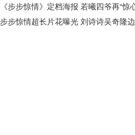
《步步惊情》定档海报 若曦四爷再“惊心
步步惊情超长片花曝光 刘诗诗吴奇隆边