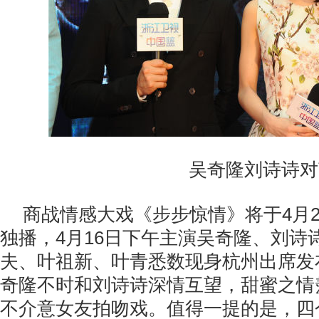
吴奇隆刘诗诗对
商战情感大戏《步步惊情》将于4月
独播，4月16日下午主演吴奇隆、刘诗
夫、叶祖新、叶青悉数现身杭州出席发
奇隆不时和刘诗诗深情互望，甜蜜之情
不介意女友拍吻戏。值得一提的是，四