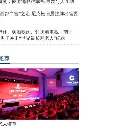
研究：圈养海豚很幸福 最爱与人互动
“西部白宫”之名 尼克松旧居挂牌出售要
亿
岁退休、顿顿吃肉、讨厌看电视：南非
4岁男子冲击“世界最长寿老人”纪录
推荐
代大讲堂