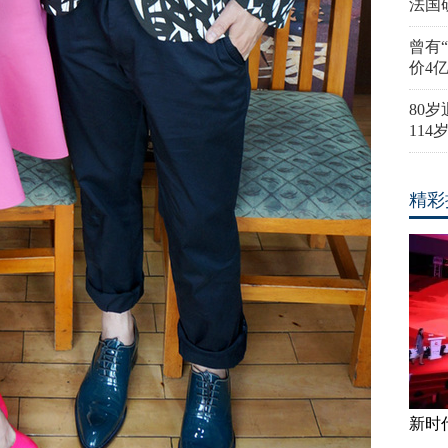
法国
曾有
价4
80
11
精彩
新时