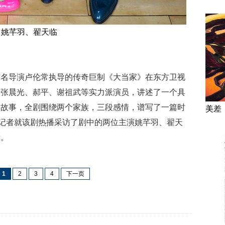
姚芊羽、翟天临
知名导演卢伦常执导的传奇巨制《大当家》在东方卫视
、张晨光、郝平、谢祖武等实力派演员，讲述了一个具
的故事，全剧围绕两个家族，三段感情，谱写了一篇时
美差
网记者就该剧热播采访了剧中的两位主演姚芊羽、翟天
缘。
1
2
3
4
下一页