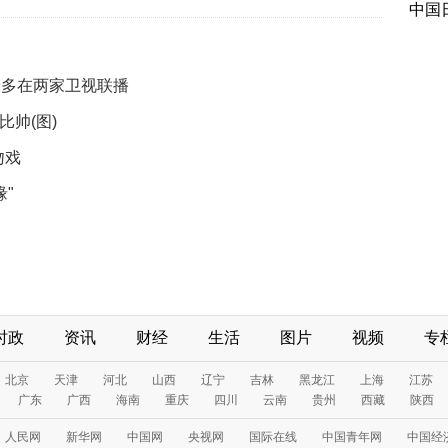
中国
最多在两家卫视联播
比帅(图)
吻戏
缘"
时政
资讯
财经
生活
图片
视频
专
北京
天津
河北
山西
辽宁
吉林
黑龙江
上海
江苏
广东
广西
海南
重庆
四川
云南
贵州
西藏
陕西
人民网
新华网
中国网
央视网
国际在线
中国青年网
中国经