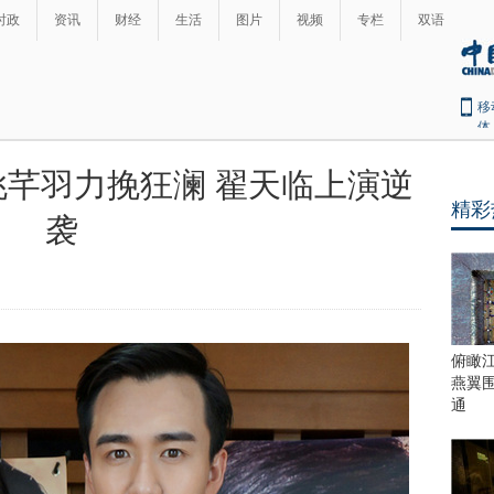
时政
资讯
财经
生活
图片
视频
专栏
双语
移
体
芊羽力挽狂澜 翟天临上演逆
精彩
袭
俯瞰
燕翼
通