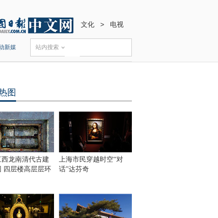
文化
>
电视
动新媒
站内搜索
热图
江西龙南清代古建
上海市民穿越时空“对
围 四层楼高层层环
话”达芬奇