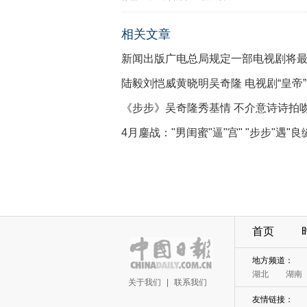
相关文章
新闻出版广电总局规定一部电视剧将
陆毅刘恺威黄晓明吴奇隆 电视剧“皇帝”
《步步》吴奇隆秀基情 不介意诗诗拍
4月鏖战："男闺蜜"逼"宫" "步步"遇"良
首页
地方频道：
湖北
湖南
关于我们
|
联系我们
友情链接：