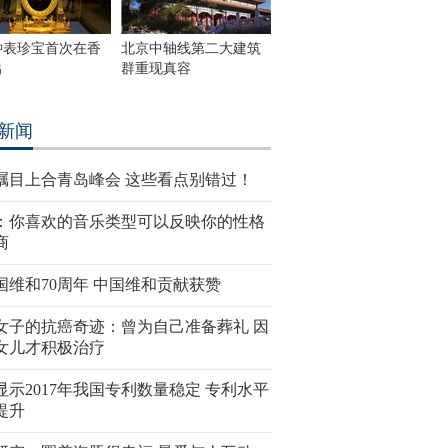
钟表珍宝首次在香
北京中轴线第二大建筑
出
群重现真容
新闻
瞩目上合青岛峰会 这些看点别错过！
：你喜欢的音乐类型可以反映你的性格
商
国维和70周年 中国维和贡献获赞
女子的抗癌奇迹：曾为自己准备葬礼 因
女儿才积极治疗
显示2017年我国专利数量稳定 专利水平
提升