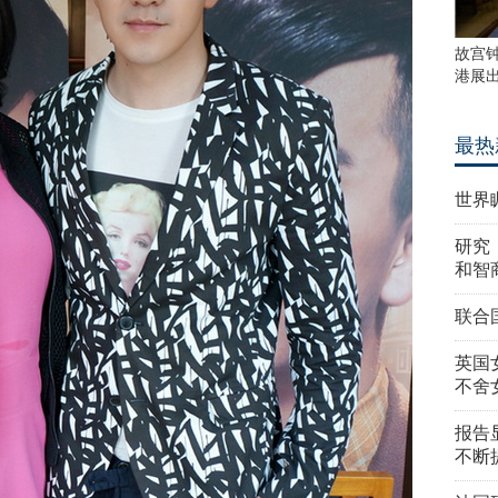
故宫
港展
最热
世界
研究
和智
联合
英国
不舍
报告
不断