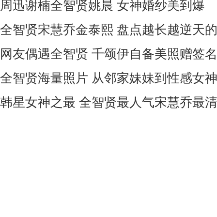
周迅谢楠全智贤姚晨 女神婚纱美到爆
全智贤宋慧乔金泰熙 盘点越长越逆天
网友偶遇全智贤 千颂伊自备美照赠签
全智贤海量照片 从邻家妹妹到性感女
韩星女神之最 全智贤最人气宋慧乔最