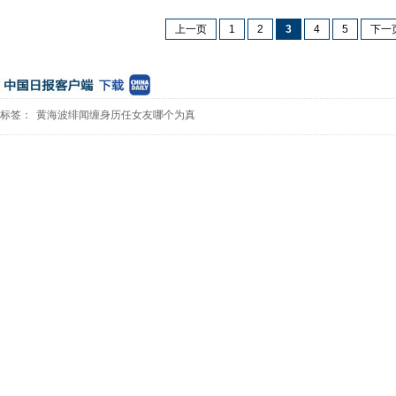
上一页
1
2
3
4
5
下一
标签：
黄海波绯闻缠身历任女友哪个为真