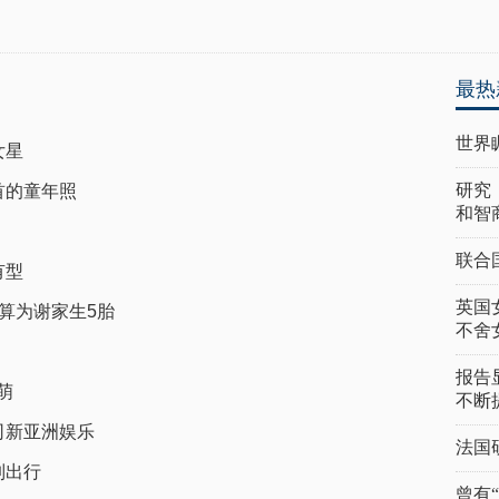
最热
世界
女星
研究
首的童年照
和智
联合
有型
英国
算为谢家生5胎
不舍
报告
萌
不断
司新亚洲娱乐
法国
制出行
曾有