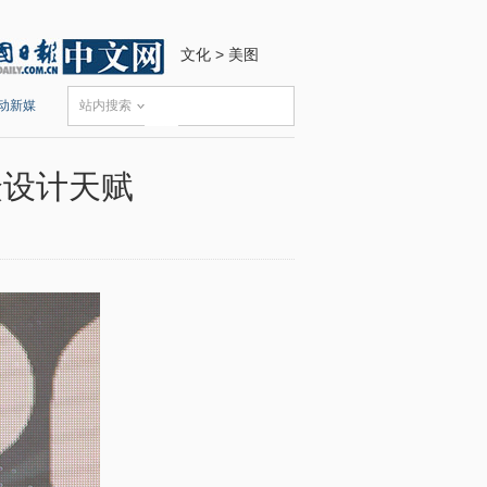
文化
>
美图
动新媒
站内搜索
众设计天赋