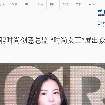
时政
资讯
财经
生活
图片
视频
专栏
双语
移
体
聘时尚创意总监 “时尚女王”展出