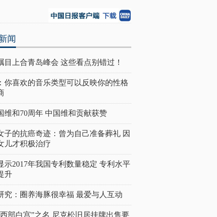
新闻
瞩目上合青岛峰会 这些看点别错过！
：你喜欢的音乐类型可以反映你的性格
商
国维和70周年 中国维和贡献获赞
女子的抗癌奇迹：曾为自己准备葬礼 因
女儿才积极治疗
显示2017年我国专利数量稳定 专利水平
提升
研究：圈养海豚很幸福 最爱与人互动
“西部白宫”之名 尼克松旧居挂牌出售要