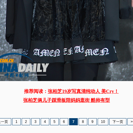
推荐阅读：
张柏芝19岁写真清纯动人 美Cry！
张柏芝俩儿子踩滑板陪妈妈逛街 酷帅有型
上一页
1
2
3
4
5
6
7
8
9
10
下一页
>