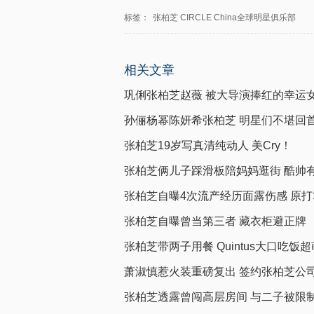
标签：
张柏芝
CIRCLE
China全球明星俱乐部
相关文章
巩俐张柏芝赵薇 被大导演捧红的幸运
孙俪杨幂陈妍希张柏芝 明星们不堪回
张柏芝19岁写真清纯动人 美Cry！
张柏芝俩儿子踩滑板陪妈妈逛街 酷帅
张柏芝自曝4次流产经历面露伤感 原打
张柏芝自曝曾当第三者 藏衣柜避正牌
张柏芝带两子用餐 Quintus大口吃饭超
萧淑慎惹火装重磅复出 签约张柏芝公
张柏芝透露曾闯高层房间 与二子被限