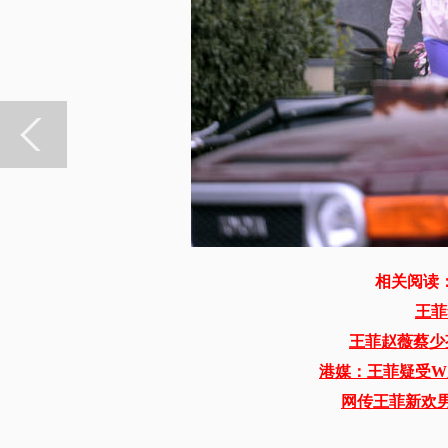
相关阅读
王菲
王菲赵薇蔡少
港媒：王菲疑受W
网传王菲新欢