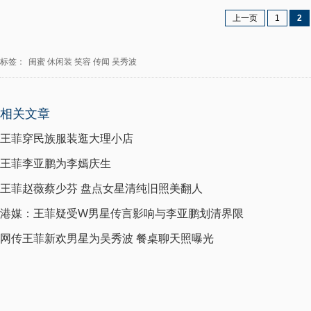
上一页
1
2
标签：
闺蜜
休闲装
笑容
传闻
吴秀波
相关文章
王菲穿民族服装逛大理小店
王菲李亚鹏为李嫣庆生
王菲赵薇蔡少芬 盘点女星清纯旧照美翻人
港媒：王菲疑受W男星传言影响与李亚鹏划清界限
网传王菲新欢男星为吴秀波 餐桌聊天照曝光