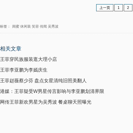
上一页
1
2
标签：
闺蜜
休闲装
笑容
传闻
吴秀波
相关文章
王菲穿民族服装逛大理小店
王菲李亚鹏为李嫣庆生
王菲赵薇蔡少芬 盘点女星清纯旧照美翻人
港媒：王菲疑受W男星传言影响与李亚鹏划清界限
网传王菲新欢男星为吴秀波 餐桌聊天照曝光