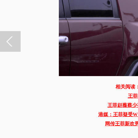
相关阅读
王菲
王菲赵薇蔡少
港媒：王菲疑受W
网传王菲新欢