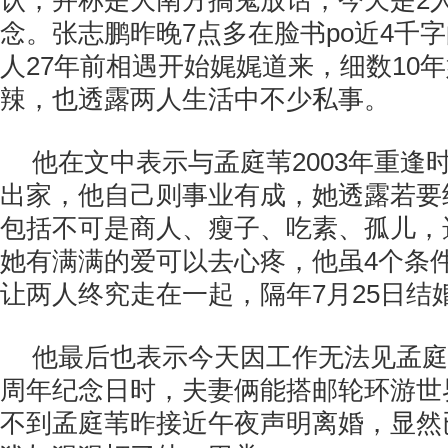
认，并称是大南方搞鬼放话，今天是2人
念。张志鹏昨晚7点多在脸书po近4千
人27年前相遇开始娓娓道来，细数10
辣，也透露两人生活中不少私事。
他在文中表示与孟庭苇2003年重逢
出家，他自己则事业有成，她透露若要
包括不可是商人、瘦子、吃素、孤儿，
她有满满的爱可以去心疼，他虽4个条
让两人终究走在一起，隔年7月25日结
他最后也表示今天因工作无法见孟庭
周年纪念日时，夫妻俩能搭邮轮环游世
不到孟庭苇昨接近午夜声明离婚，显然