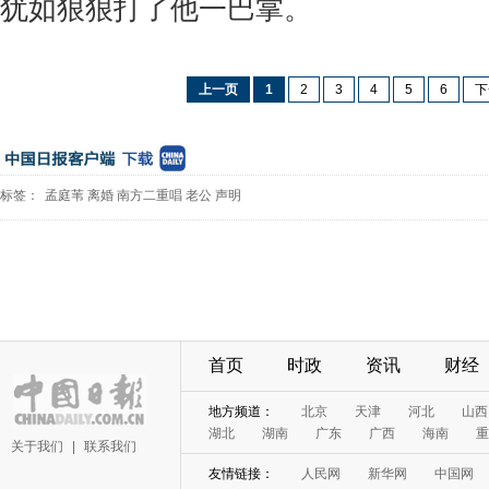
犹如狠狠打了他一巴掌。
上一页
1
2
3
4
5
6
下
标签：
孟庭苇
离婚
南方二重唱
老公
声明
首页
时政
资讯
财经
地方频道：
北京
天津
河北
山西
湖北
湖南
广东
广西
海南
重
关于我们
|
联系我们
友情链接：
人民网
新华网
中国网