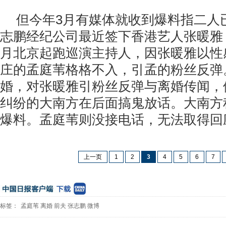
但今年3月有媒体就收到爆料指二人
志鹏经纪公司最近签下香港艺人张暖雅
月北京起跑巡演主持人，因张暖雅以性
庄的孟庭苇格格不入，引孟的粉丝反弹
婚，对张暖雅引粉丝反弹与离婚传闻，
纠纷的大南方在后面搞鬼放话。大南方
爆料。孟庭苇则没接电话，无法取得回
上一页
1
2
3
4
5
6
7
标签：
孟庭苇
离婚
前夫
张志鹏
微博