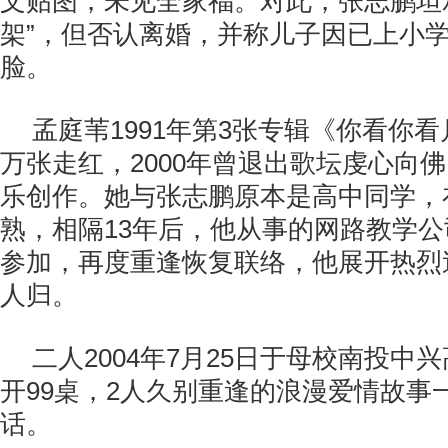
文贴图，未见全家福。对此，张志鹏坦
架”，但否认离婚，并称儿子因已上小
脸。
孟庭苇1991年第3张专辑《你看你看
万张走红，2000年曾退出歌坛虔心向
乐创作。她与张志鹏原本是高中同学，
熟，相隔13年后，他从事的网路教学
参加，再度重逢恢复联络，他展开热烈
人归。
二人2004年7月25日于母校南投中
开99桌，2人久别重逢的浪漫爱情故事
话。