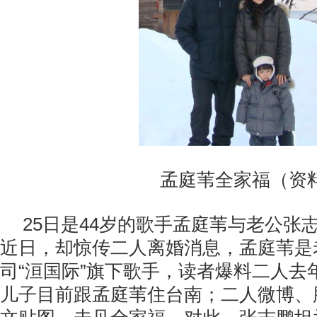
孟庭苇全家福（资
25日是44岁的歌手孟庭苇与老公张
近日，却惊传二人离婚消息，孟庭苇是
司“洹国际”旗下歌手，读者爆料二人去
儿子目前跟孟庭苇住台南；二人微博、