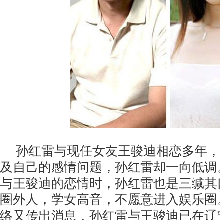
孙红雷与现任女友王骏迪相恋多年，
及自己的感情问题，孙红雷却一向低调。
与王骏迪的恋情时，孙红雷也是三缄其
圈外人，学女高音，不愿意进入娱乐圈。
络又传出消息，孙红雷与王骏迪已在辽