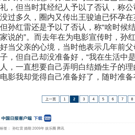
礼，但当时其经纪人予以了否认，称公
没过多久，圈内又传出王骏迪已怀孕在
但孙红雷还是予以了否认，称“啥时候
家说的”。而去年在为电影宣传时，孙
好当父亲的心境，当时他表示几年前父
子，但自己却没准备好，“我在生活中
人，一直想要自己弄明白结婚生子的理
电影我却觉得自己准备好了，随时准备
上一页
1
2
3
4
5
6
7
8
标签：
孙红雷
婚期
2009年
娱乐圈
腾讯