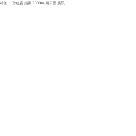
标签：
孙红雷
婚期
2009年
娱乐圈
腾讯