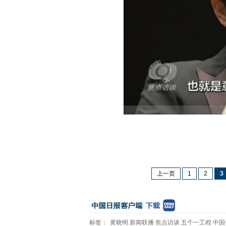
黄
上一页
1
2
3
标签：
黄晓明
新闻联播
焦点访谈
五个一工程
中国