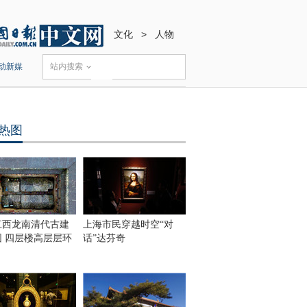
文化
>
人物
动新媒
站内搜索
热图
江西龙南清代古建
上海市民穿越时空“对
围 四层楼高层层环
话”达芬奇