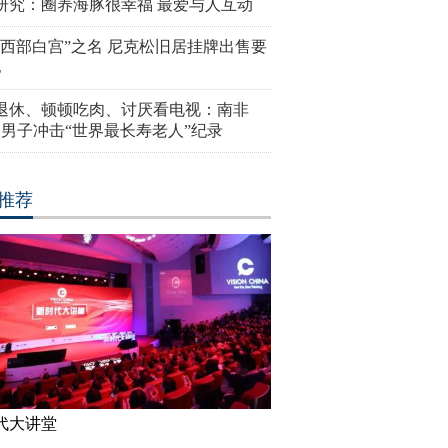
研究：圈养海豚很幸福 最爱与人互动
“西部白宫”之名 尼克松旧居挂牌出售要
亿
岁退休、顿顿吃肉、讨厌看电视：南非
4岁男子冲击“世界最长寿老人”纪录
推荐
代大讲堂