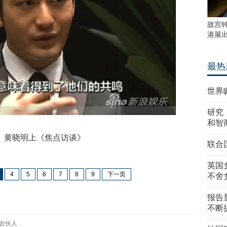
故宫
港展
最热
世界
研究
和智
晓明上《焦点访谈》
联合
英国
4
5
6
7
8
9
下一页
不舍
报告
不断
合伙人