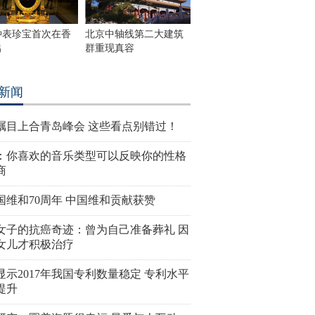
钟表珍宝首次在香
北京中轴线第二大建筑
出
群重现真容
新闻
瞩目上合青岛峰会 这些看点别错过！
：你喜欢的音乐类型可以反映你的性格
商
国维和70周年 中国维和贡献获赞
女子的抗癌奇迹：曾为自己准备葬礼 因
女儿才积极治疗
显示2017年我国专利数量稳定 专利水平
提升