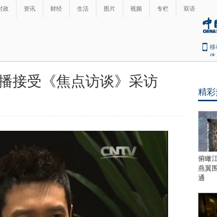
时政
资讯
财经
生活
图片
视频
专栏
双语
移
体
播接受《焦点访谈》采访
精彩
俯瞰
燕翼
通