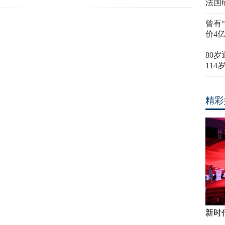
法国
曾有
价4
80
11
精彩
新时