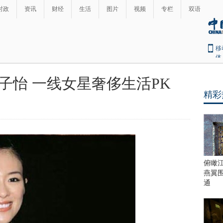
时政
资讯
财经
生活
图片
视频
专栏
双语
移
体
子怡 一线女星奢侈生活PK
精彩
俯瞰
燕翼
通