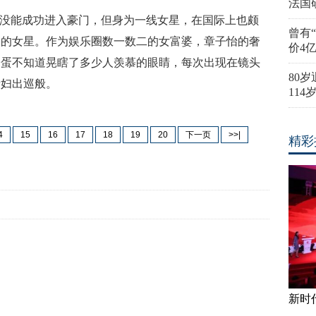
法国
完，没能成功进入豪门，但身为一线女星，在国际上也颇
曾有
高的女星。作为娱乐圈数一数二的女富婆，章子怡的奢
价4
子蛋不知道晃瞎了多少人羡慕的眼睛，每次出现在镜头
80
贵妇出巡般。
11
4
15
16
17
18
19
20
下一页
>>|
精彩
新时