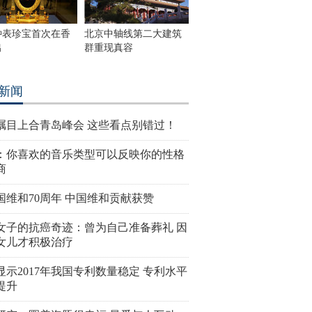
钟表珍宝首次在香
北京中轴线第二大建筑
出
群重现真容
新闻
瞩目上合青岛峰会 这些看点别错过！
：你喜欢的音乐类型可以反映你的性格
商
国维和70周年 中国维和贡献获赞
女子的抗癌奇迹：曾为自己准备葬礼 因
女儿才积极治疗
显示2017年我国专利数量稳定 专利水平
提升