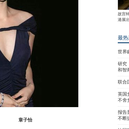
故宫
港展
最热
世界
研究
和智
联合
英国
不舍
报告
不断
章子怡