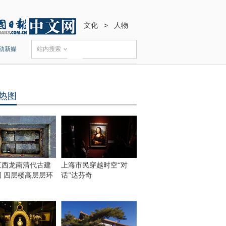
文化
>
人物
动新媒
站内搜索
热图
江西龙南清代古建
上海市民穿越时空“对
围 四层楼高层层环
话”达芬奇