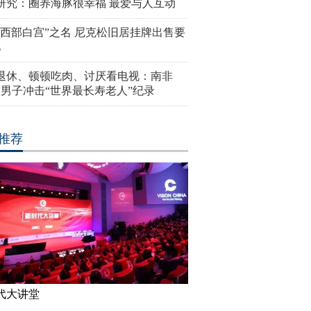
研究：圈养海豚很幸福 最爱与人互动
“西部白宫”之名 尼克松旧居挂牌出售要
亿
岁退休、顿顿吃肉、讨厌看电视：南非
4岁男子冲击“世界最长寿老人”纪录
推荐
代大讲堂