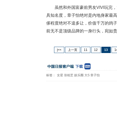
虽然和外国富豪前男友VIVI玩
具知名度，章子怡绝对是内地身家最
侈程度绝对不遑多让，价值千万的鸽
前无不是顶级品牌的一身行头，宛如
|<<
上一页
11
12
13
1
标签：
女星
张柏芝
娱乐圈
大S
章子怡