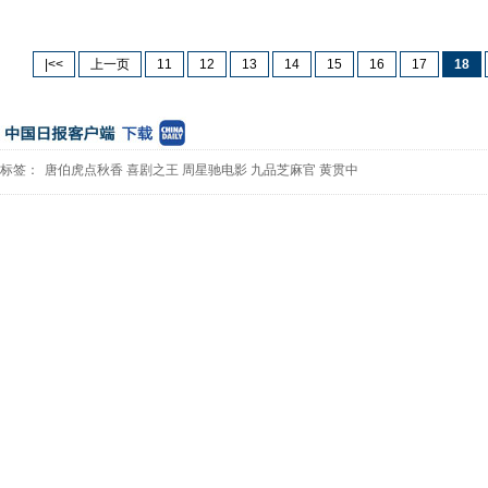
|<<
上一页
11
12
13
14
15
16
17
18
标签：
唐伯虎点秋香
喜剧之王
周星驰电影
九品芝麻官
黄贯中