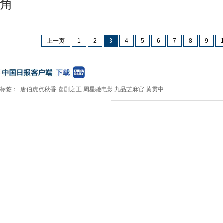
角
上一页
1
2
3
4
5
6
7
8
9
标签：
唐伯虎点秋香
喜剧之王
周星驰电影
九品芝麻官
黄贯中