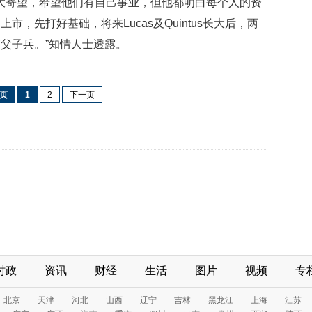
其实有好大寄望，希望他们有自己事业，但他都明白每个人的资
，先打好基础，将来Lucas及Quintus长大后，两
父子兵。”知情人士透露。
页
1
2
下一页
时政
资讯
财经
生活
图片
视频
专
北京
天津
河北
山西
辽宁
吉林
黑龙江
上海
江苏