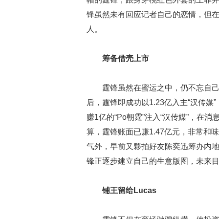
锋虽然未有回应记者自己的恋情，但
人。
筹备借壳上市
霆锋虽然在蜜运之中，仍不忘自己
后，霆锋即成功以1.23亿入主“汉传
赚1亿的“Po朝霆”注入“汉传媒”，在消
算，霆锋账面已赚1.47亿元，非常
气外，早前又夥拍好友陈奕迅筹办内
锋正逐步建立自己的生意版图，未来
铺王留给Lucas