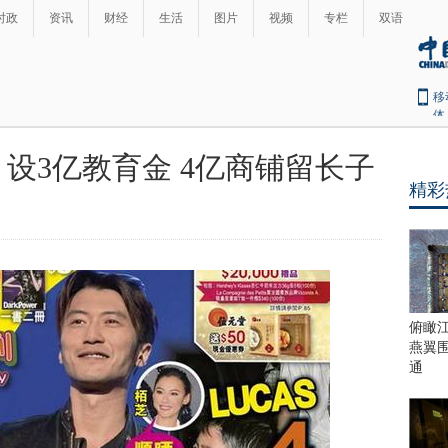
时政
资讯
财经
生活
图片
视频
专栏
双语
移
体
：设3亿教育金 4亿商铺留长子
精彩
俯瞰
燕翼
通