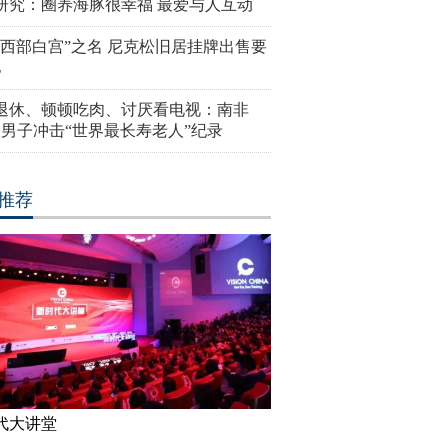
研究：圈养海豚很幸福 最爱与人互动
“西部白宫”之名 尼克松旧居挂牌出售要
亿
岁退休、顿顿吃肉、讨厌看电视：南非
4岁男子冲击“世界最长寿老人”纪录
推荐
代大讲堂