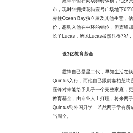
霆锋不但在商场驰骋纵横，他投资
市，现时坐拥摆花街壹号广场地下6至8
赤柱Ocean Bay独立屋及其他生意
价，想购入他在中环的铺位，但霆锋却
长子Lucas，所以Lucas虽然只得
设3亿教育基金
霆锋自己是星二代，早知生活在镁
Quintus入行，而他自己跟前妻柏
霆锋对未能给予儿子一个完整家庭，更
教育基金，由专业人士打理，将来两子
Quintus到外国升学，若然两子学
当周全。