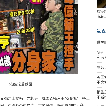
故宫
港展
最热
世界
研究
和智
联合
英国
不舍
港媒报道截图
报告
不断
界都送上祝福，尤其是一班因霆锋入主“汉传媒”，搭上
头好，而筹备公司借壳上市的霆锋，账面更即时大赚