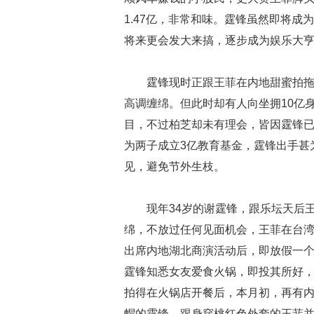
1.47亿，非常和味。霆锋虽然即将
将来更会发大来搞，逐步成为娱乐大
霆锋现时正跟王菲在内地甜蜜拍拖
高调缠绵。但此时却有人向坐拥10亿
目，不过柏芝却未有理会，皆因霆锋已承
为两子成立3亿教育基金，霆锋出手甚
见，避免节外生枝。
现年34岁的谢霆锋，跟乐坛天后
绵，不放过任何见面机会，王菲在台
出席内地湖北商演活动后，即放假一
霆锋知悉女友爱食火锅，即投其所好，
拍得在火锅店开餐后，本月初，再有内地
帽的霆锋，跟身穿桃红色外套的王菲