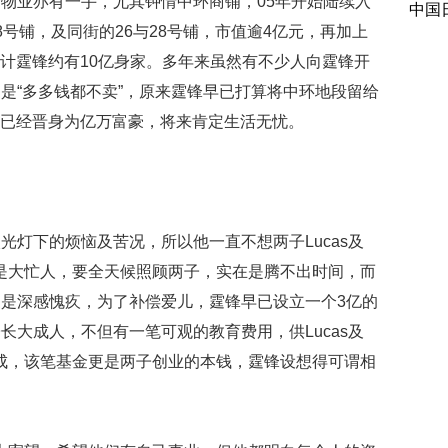
物业亦有一手，尤其钟情中环商铺，05年开始陆续入
中国
号铺，及同街的26与28号铺，市值逾4亿元，再加上
，估计霆锋约有10亿身家。多年来虽然有不少人向霆锋开
是“多多钱都不卖”，原来霆锋早已打算将中环地段留给
7岁，已经晋身为亿万富豪，将来肯定生活无忧。
光灯下的烦恼及苦况，所以他一直不想两子Lucas及
芝均是大忙人，要全天候照顾两子，实在是腾不出时间，而
是深感愧疚，为了补偿爱儿，霆锋早已设立一个3亿的
长大成人，不但有一笔可观的教育费用，供Lucas及
有所成，该笔基金更是两子创业的本钱，霆锋设想得可谓相