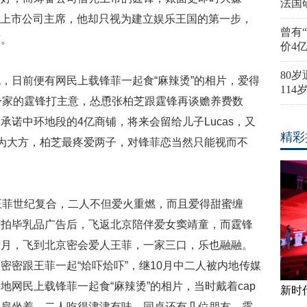
法国
成为上市公司主席，他却只视为建立娱乐王国的第一步，
曾有
亨。
价4
80
，日前便有网民上载锋菲一起食“麻辣烫”的相片，爱得
11
身家的霆锋打主意，怂恿张柏芝跟霆锋再谈赡养费数
诺中环地段的4亿商铺，将来会留给儿子Lucas，又
精彩
为大方，柏芝最疼爱两子，对锋菲恋当然只能视而不
王菲世纪复合，二人不但爱火重燃，而且爱得甜蜜缠
湾拍毕乳品广告后，飞返北京陪伴爱女窦靖童，而霆锋
个月，飞到北京密会爱人王菲，一家三口，乐也融融。
密密跟王菲一起“烚吓烚吓”，继10月中二人被内地传媒
网民上载锋菲一起食“麻辣烫”的相片，当时戴着cap
新时
并肩坐着，二人吃得津津有味，同桌还有几位朋友，霆