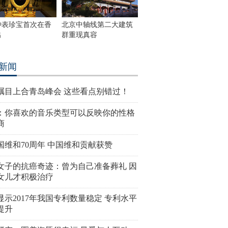
钟表珍宝首次在香
北京中轴线第二大建筑
出
群重现真容
新闻
瞩目上合青岛峰会 这些看点别错过！
：你喜欢的音乐类型可以反映你的性格
商
国维和70周年 中国维和贡献获赞
女子的抗癌奇迹：曾为自己准备葬礼 因
女儿才积极治疗
显示2017年我国专利数量稳定 专利水平
提升