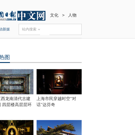
文化
>
人物
动新媒
站内搜索
热图
江西龙南清代古建
上海市民穿越时空“对
围 四层楼高层层环
话”达芬奇