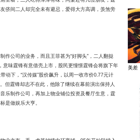
在友侪间二人却完全未有避忌，爱得大方高调，羡煞旁
制作公司的业务，而且王菲甚为“好脚头”，二人翻挞
媒”，意味霆锋有意借壳上市，股民更憧憬霆锋会将旗下年
美差
息带动下，“汉传媒”股价飙升，以周一收市价0.77元计
和味。但霆锋却志不在此，他除了继续在幕前演出保持人
地音乐制作公司，再加上物业铺位投资及餐厅生意，霆
目标是做娱乐大亨。