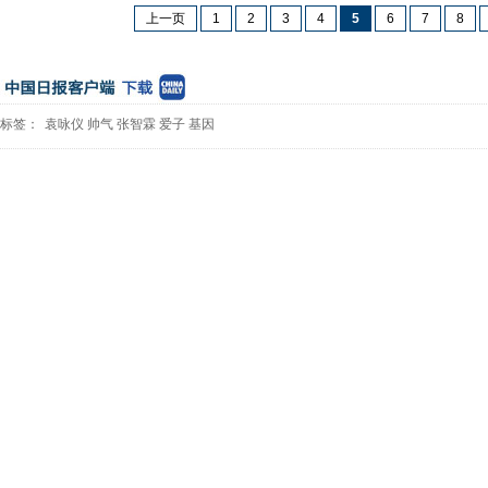
上一页
1
2
3
4
5
6
7
8
标签：
袁咏仪
帅气
张智霖
爱子
基因