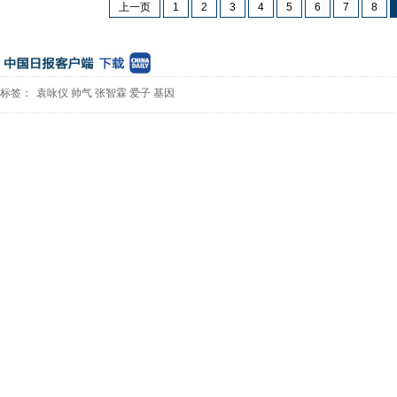
上一页
1
2
3
4
5
6
7
8
标签：
袁咏仪
帅气
张智霖
爱子
基因