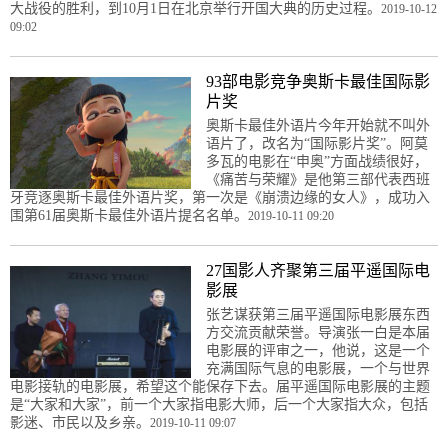
大战役的胜利，到10月1日在北京举行开国大典的历史过程。
2019-10-12
09:02
93部电影竞争奥斯卡最佳国际影
片奖
奥斯卡最佳外语片今年开始就不叫外
语片了，改名为“国际影片奖”。阿莫
多瓦的电影在“申奥”方面战绩很好，
《痛苦与荣耀》是他第三部代表西班
牙竞逐奥斯卡最佳外语片奖，第一次是《崩溃边缘的女人》，成功入
围第61届奥斯卡最佳外语片提名名单。
2019-10-11 09:20
27国影人齐聚第三届平遥国际电
影展
张艺谋获第三届平遥国际电影展东西
方交流贡献荣誉。导演张一白是本届
电影展的评审之一，他说，这是一个
充满国际气息的电影展，一个与世界
电影接轨的电影展，希望这个能保存下去。届平遥国际电影展的主题
是“大家和大家”，前一个大家指电影大师，后一个大家指大众，包括
影迷、市民以及乡亲。
2019-10-11 09:07