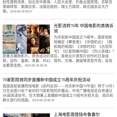
标性建筑场景，如北京中南海、人民大会堂、钓鱼台国宾馆，苏联克
里姆林宫、美国白宫、法国总统府、瑞士万国宫、联合国会议大厅
等。
2019-09-30 09:07
光影流转70年 中国电影的真情诉
说
为庆祝新中国成立70周年，国家电影
局确定《攀登者》《中国机长》《我
和我的祖国》《决胜时刻》《古田军
号》《红星照耀中国》《烈火英雄》7
部重点展映影片。票房成功的背后，是商业片类型片创作的日渐成
熟，动作、喜剧、青春、科幻、冒险、灾难、悬疑等类型齐现，呈现
出繁荣态势。
2019-09-30 08:58
70家影院将同步直播新中国成立70周年庆祝活动
我国首部直播院线电影《此时此刻——共庆新中国70华诞》将于10月1
日在全国10余个省份的70家影院同步播出。中央广播电视总台将通过
4K超高清信号，在大银幕上直播新中国成立70周年庆祝大会、阅兵和
群众游行的场面。
2019-09-29 08:59
上海电影周登陆布鲁塞尔