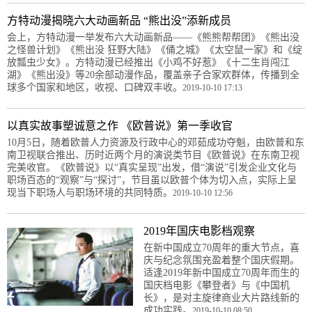
方特动漫揭晓六大动画新品 “熊出没”添新成员
会上，方特动漫一举发布六大动画新品——《熊熊帮帮团》《熊出没
之怪兽计划》《熊出没 狂野大陆》《俑之城》《太空鼠一家》和《绽
放瓢虫少女》。方特动漫已经推出《小鸡不好惹》《十二生肖闯江
湖》《熊出没》等20余部动漫作品，覆盖亲子合家欢群体，传播到全
球多个国家和地区，收视、口碑双丰收。
2019-10-10 17:13
以真实故事塑诚意之作 《欧普说》第一季收官
10月5日，随着欧普人力资源及行政中心的邓茹成功夺魁，由欧普和东
南卫视联合推出、历时近两个月的演说类节目《欧普说》在东南卫视
完美收官。《欧普说》以“真实呈现”出发，借“演说”引发企业文化与
职场百态的“观察”与“探讨”，节目虽以欧普个体为切入点，实际上呈
现当下职场人与职场环境的共同特质。
2019-10-10 12:56
2019年国庆电影档观察
在新中国成立70周年的重大节点，喜
庆与纪念氛围充盈着整个国庆假期。
适逢2019年新中国成立70周年而生的
国庆档电影《攀登者》与《中国机
长》，是对主旋律商业大片路线新的
成功实践。
2019-10-10 08:50