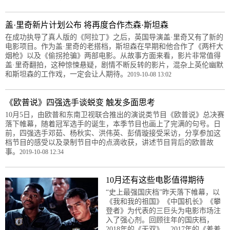
盖·里奇新片计划公布 将再度合作杰森·斯坦森
在成功执导了真人版的《阿拉丁》之后，英国导演盖·里奇又有了新的
电影项目。作为盖·里奇的老搭档，斯坦森在早期和他合作了《两杆大
烟枪》以及《偷拐抢骗》两部电影。从故事方面来看，影片非常值得
盖·里奇翻拍，这种惊悚悬疑，剧情不断反转的影片，混杂上英伦幽默
和斯坦森的工作戏，一定会让人期待。
2019-10-08 13:02
《欧普说》四强选手谈蜕变 触发多面思考
10月5日，由欧普和东南卫视联合推出的演说类节目《欧普说》总决赛
落下帷幕，随着冠军选手的诞生，本季节目也画上了完满的句号。日
前，四强选手邓茹、杨秋实、洪伟英、彭倩璇接受采访，分享参加这
档节目的感受以及录制节目中的点滴收获，讲述节目背后的欧普故
事。
2019-10-08 12:34
10月还有这些电影值得期待
“史上最强国庆档”昨天落下帷幕，以
《我和我的祖国》《中国机长》《攀
登者》为代表的三巨头为电影市场注
入了强心剂。回顾往年的国庆档，
2018年的《无双》、2017年的《羞羞