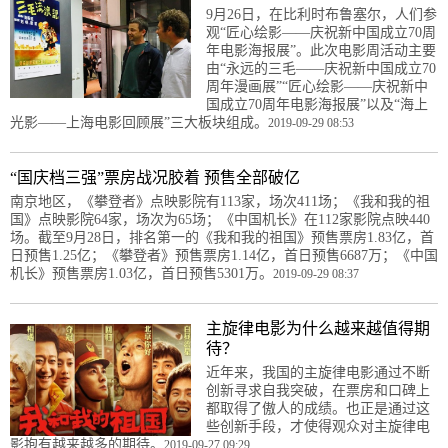
9月26日，在比利时布鲁塞尔，人们参
观“匠心绘影——庆祝新中国成立70周
年电影海报展”。此次电影周活动主要
由“永远的三毛——庆祝新中国成立70
周年漫画展”“匠心绘影——庆祝新中
国成立70周年电影海报展”以及“海上
光影——上海电影回顾展”三大板块组成。
2019-09-29 08:53
“国庆档三强”票房战况胶着 预售全部破亿
南京地区，《攀登者》点映影院有113家，场次411场；《我和我的祖
国》点映影院64家，场次为65场；《中国机长》在112家影院点映440
场。截至9月28日，排名第一的《我和我的祖国》预售票房1.83亿，首
日预售1.25亿；《攀登者》预售票房1.14亿，首日预售6687万；《中国
机长》预售票房1.03亿，首日预售5301万。
2019-09-29 08:37
主旋律电影为什么越来越值得期
待？
近年来，我国的主旋律电影通过不断
创新寻求自我突破，在票房和口碑上
都取得了傲人的成绩。也正是通过这
些创新手段，才使得观众对主旋律电
影抱有越来越多的期待。
2019-09-27 09:29