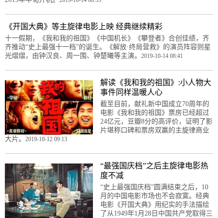
《开国大典》等主旋律电影上映 经典继续精彩
十一假期，《我和我的祖国》《中国机长》《攀登者》合创佳绩，齐
齐推动“史上最强十一档”的诞生。《解放·终局营救》的演员阵容则星
光熠熠，由钟汉良、周一围、钟楚曦等主演。
2019-10-14 08:41
解读《我和我的祖国》:小人物大
事件同样温暖人心
截至目前，献礼新中国成立70周年的
电影《我和我的祖国》票房已经超过
24亿元，豆瓣8分的高评价，证明了影
片堪称口碑和票房双赢的主旋律商业
大片。
2019-10-12 09:13
“最强国庆档”之后主旋律电影热
度不减
“史上最强国庆档”圆满结束之后，10
月的中国电影市场也不会寂寞。经典
电影《开国大典》用纪实的手法描绘
了从1949年1月28日中国共产党取得三