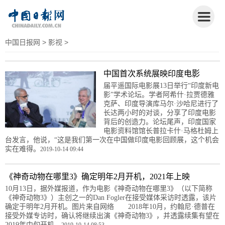
中国日报网
>
影视
>
中国首次系统展映印度电影
届平遥国际电影展13日举行“印度新电
影”学术论坛。学者阿希什·拉贾德雅
克萨、印度导演库马尔·沙哈尼进行了
长达两小时的对谈，分享了印度电影
背后的创造力。论坛尾声，印度国家
电影资料馆馆长普拉卡什·马格杜姆上
台发言，他说，“这是我们第一次在中国做印度电影回顾展，这个机会
实在难得。
2019-10-14 09:44
《神奇动物在哪里3》确定明年2月开机，2021年上映
10月13日，据外媒报道，作为电影《神奇动物在哪里3》（以下简称
《神奇动物3》）主创之一的Dan Fogler在接受媒体采访时透露，该片
确定于明年2月开机。图片来自网络 2018年10月，约翰尼·德普在
接受外媒专访时，确认将继续出演《神奇动物3》，并透露续集有望在
2019年中旬开机。
2019-10-14 08:53