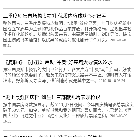
三季度剧集市场热度提升 优质内容成功“火”出圈
整体而言，三季度剧集特点鲜明、“出圈”效应显著，并且以庆祝新中
国成立70周年为主题的献礼作品百花齐放，打开新格局，呈现出年轻
化多样化新趋势。从播出效果来看，由高满堂编剧、刘江导演、陈宝
国主演的《老酒馆》以优异的成绩为献礼剧开了个好头。
2019-10-10
08:15
《复联4》《小丑》启动“冲奥”好莱坞大导演泼冷水
第92届奥斯卡报名的大门已经打开，各大片方“申奥”动作启动，好莱
坞的颁奖季就要到了。超英电影的夺奖之路并不平坦，随时有人在泼
冷水，好莱坞大导演马丁·斯科塞斯就是其中之一。
2019-10-10 03:26
“史上最强国庆档”诞生！三部献礼片表现抢眼
据中国票房网数据显示，截至10月7日晚间，今年国庆档电影总票房突
破了50亿元。如今，单就《我和我的祖国》票房而言，它已超过《建
国大业》《建党伟业》《建军大业》三部影片票房之和。
2019-10-09
16:35