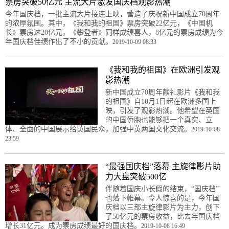
票房突破50亿元 主流大片激发国庆档观影热潮
今年国庆档，一批主流大片接连上映，营造了庆祝新中国成立70周年
的浓厚氛围。其中，《我和我的祖国》票房突破22亿元，《中国机
长》票房达20亿元，《攀登者》同样成绩喜人，8亿元的票房成绩为今
年国庆档佳绩作出了不小的贡献。
2019-10-09 08:33
《我和我的祖国》在欧洲引发观
影热潮
新中国成立70周年献礼影片《我和我
的祖国》自10月1日起在欧洲多国上
映，引发了观影热潮。他希望在英国
的中国侨胞也能够把一个真实、立
体、全面的中国展示给英国民众，加强中英两国文化交流。
2019-10-08
23:59
“最强国庆档”落幕 主旋律影片助
力大盘突破500亿
伴随着国庆小长假的结束，“国庆档”
也落下帷幕。令人惊喜的是，今年国
庆档以三部主旋律影片为主力，创下
了50亿元的票房收益，比去年国庆档
增长31亿元。成为票房成绩最好的国庆档。
2019-10-08 16:49