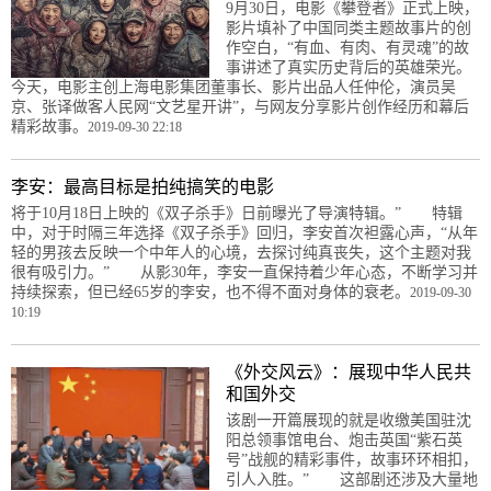
9月30日，电影《攀登者》正式上映，
影片填补了中国同类主题故事片的创
作空白，“有血、有肉、有灵魂”的故
事讲述了真实历史背后的英雄荣光。
今天，电影主创上海电影集团董事长、影片出品人任仲伦，演员吴
京、张译做客人民网“文艺星开讲”，与网友分享影片创作经历和幕后
精彩故事。
2019-09-30 22:18
李安：最高目标是拍纯搞笑的电影
将于10月18日上映的《双子杀手》日前曝光了导演特辑。” 特辑
中，对于时隔三年选择《双子杀手》回归，李安首次袒露心声，“从年
轻的男孩去反映一个中年人的心境，去探讨纯真丧失，这个主题对我
很有吸引力。” 从影30年，李安一直保持着少年心态，不断学习并
持续探索，但已经65岁的李安，也不得不面对身体的衰老。
2019-09-30
10:19
《外交风云》：展现中华人民共
和国外交
该剧一开篇展现的就是收缴美国驻沈
阳总领事馆电台、炮击英国“紫石英
号”战舰的精彩事件，故事环环相扣，
引人入胜。” 这部剧还涉及大量地