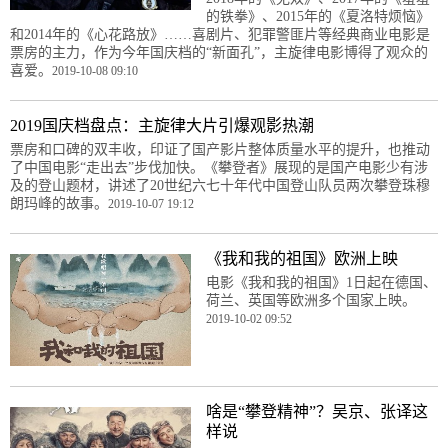
的铁拳》、2015年的《夏洛特烦恼》
和2014年的《心花路放》……喜剧片、犯罪警匪片等经典商业电影是
票房的主力，作为今年国庆档的“新面孔”，主旋律电影博得了观众的
喜爱。
2019-10-08 09:10
2019国庆档盘点：主旋律大片引爆观影热潮
票房和口碑的双丰收，印证了国产影片整体质量水平的提升，也推动
了中国电影“走出去”步伐加快。《攀登者》展现的是国产电影少有涉
及的登山题材，讲述了20世纪六七十年代中国登山队员两次攀登珠穆
朗玛峰的故事。
2019-10-07 19:12
《我和我的祖国》欧洲上映
电影《我和我的祖国》1日起在德国、
荷兰、英国等欧洲多个国家上映。
2019-10-02 09:52
啥是“攀登精神”？吴京、张译这
样说