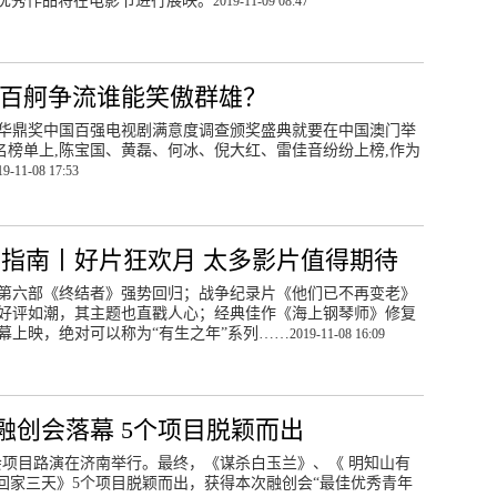
优秀作品将在电影节进行展映。
2019-11-09 08:47
 百舸争流谁能笑傲群雄？
26届华鼎奖中国百强电视剧满意度调查颁奖盛典就要在中国澳门举
名榜单上,陈宝国、黄磊、何冰、倪大红、雷佳音纷纷上榜,作为
19-11-08 17:53
影指南丨好片狂欢月 太多影片值得期待
第六部《终结者》强势回归；战争纪录片《他们已不再变老》
好评如潮，其主题也直戳人心；经典佳作《海上钢琴师》修复
幕上映，绝对可以称为“有生之年”系列……
2019-11-08 16:09
会融创会落幕 5个项目脱颖而出
创会项目路演在济南举行。最终，《谋杀白玉兰》、《 明知山有
回家三天》5个项目脱颖而出，获得本次融创会“最佳优秀青年