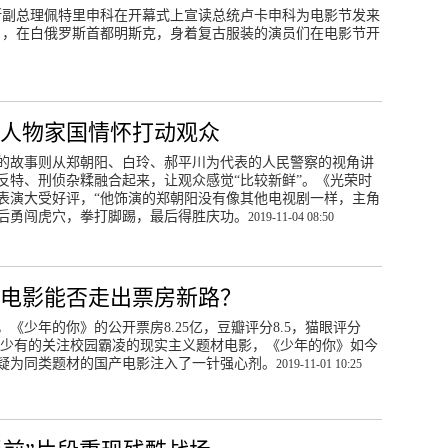
罗斯副总理佩特里申科在开幕式上宣读总统卢卡申科为电影节发来
日，在白俄罗斯首都明斯克，身着复古服装的演员们在电影节开
小人物家国情怀打动观众
的故事则从郑朝阳、白玲、郝平川为代表的人民警察的视角讲
反特、刑侦杂糅融合起来，让观众感觉“比较新鲜”。《光荣时
表演大受好评，“他饰演的郑朝阳没有像其他电视剧一样，主角
后勇闯虎穴，拳打脚踢，最后得胜庆功。
2019-11-04 08:50
材电影能否走出票房新路？
日，《少年的你》的公开票房8.25亿，豆瓣评分8.5，猫眼评分
国内少有的关注校园霸凌的现实主义题材电影，《少年的你》如今
疑为同类题材的国产电影注入了一针强心剂。
2019-11-01 10:25