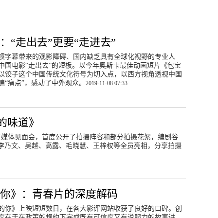
：“走出去”更要“走进去”
惯字幕带来的观影障碍、国内缺乏具有全球化视野的专业人
中国电影“走出去”的短板。以今年奥斯卡最佳动画短片《包宝
以饺子这个中国传统文化符号为切入点，以西方视角透视中国
遍“痛点”，感动了中外观众。
2019-11-08 07:33
的味道》
举行媒体见面会，首度公开了拍摄阵容和部分拍摄花絮，编剧谷
李乃文、吴越、高露、毛晓慧、王梓权等全员亮相，分享拍摄
的你》：青春片的深度解码
的你》上映短短数日，在各大影评网站收获了良好的口碑。创
度在于在政策的规约下完成既有可信度又有说服力的故事讲