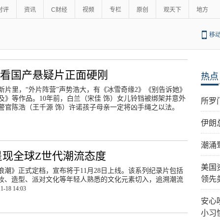
时评
资讯
C财经
视频
专栏
原创
观天下
地方
移
，看国产悬疑片正面硬刚
热点
新片里，“外片阵营”声势浩大，有《冰雪奇缘2》《别告诉她》
及》等作品。10年前，白兰（宋佳 饰）女儿铃铛被绑架并意外
所罗
警官陈浩（王千源 饰）许诺孩子母亲一定将凶手绳之以法。
伊朗
潮涌
 呈现全球Z世代潮流态度
美国
潮》正式定档，宣布将于11月28日上线。该系列纪录片包括
领先
妆、造型、派对文化等年轻人熟悉的文化元素切入，追溯潮流
1-18 14:03
安心
小习