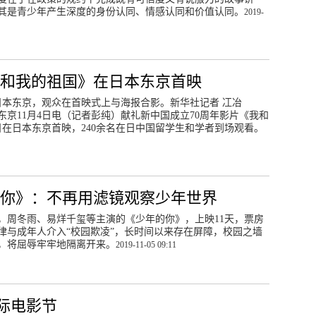
其是青少年产生深度的身份认同、情感认同和价值认同。
2019-
和我的祖国》在日本东京首映
在日本东京，观众在首映式上与海报合影。新华社记者 冮冶
京11月4日电（记者彭纯）献礼新中国成立70周年影片《我和
日在日本东京首映，240余名在日中国留学生和学者到场观看。
的你》：不再用滤镜观察少年世界
，周冬雨、易烊千玺等主演的《少年的你》，上映11天，票房
法律与成年人介入“校园欺凌”，长时间以来存在屏障，校园之墙
，将屈辱牢牢地隔离开来。
2019-11-05 09:11
际电影节