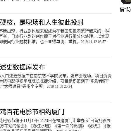
借“
硬核，是职场和人生彼此投射
不断出现，行业剧也越来越成为在我国影视圈流行起来的一种
再者，日本行业剧的创作擅于对行业进行细分化处理，以实现
即便同行业题材扎堆，也不显得单调、重复。
2019-11-12 08:57
口述史数据库发布
影人口述史数据库在南京艺术学院发布。发布会现场，项目负责
学院电影电视学院院长陈捷介绍，项目组织策划了“电影传奇”
”“大师谢晋”等多个专项。
2019-11-09 20:34
金鸡百花电影节相约厦门
花电影节将于11月19日至23日在福建厦门市举办,近日首批影展
南方车站的聚会》《春江水暖》《第一次的离别》《春潮》《抵