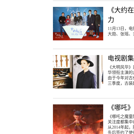
《大约在
力
11月13日
大勋、张瑶、
电视剧集
《大明风华》
华领衔主演的
由于今年对古
三季度，古装
《哪吒
《哪吒之魔童
关注度都集中
从2014年
先后签约了使