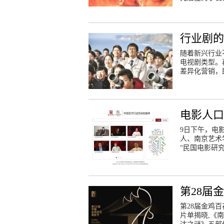
行业剧的
随着新兴行业
电视剧类型。
差异化营销，
电影人
9日下午，电
人、南京艺术
“民国电影研究
第28届
第28届金鸡百
片单揭晓,《