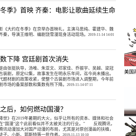
冬季》首映 齐秦：电影让歌曲延续生命
，电影《大约在冬季》在京举办首映礼，主演马思纯、霍建华、魏
齐秦，导演王维明、编剧饶雪漫现身活动现场。
2019-11-14 14:01
数下降 宫廷剧首次消失
是由张挺执导，汤唯、朱亚文、邓家佳、乔振宇、吴越、梁冠
美国
古装剧，原定62集，故事发生在明永乐年间，迄今尚未播出。
代题材剧的政策收紧，使整个古装剧市场进入调整期，今年前
剧市场的备案部数和集数有所下降。
2019-11-14 07:11
》之后，如何燃动国漫？
降世》在2019年暑期的大火，似乎让所有的资本、媒体和社会
在“国漫”这个此前看似并不太被关注的行业。” 反观腾讯，
起，腾讯动漫加大对国产动漫的布局，尤其是对原创漫画的扶植，
徒子、小新、郭斯特等一批作者。
2019-11-13 10:10