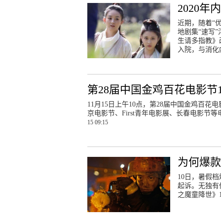
2020年
近期，随着“
地剧集“速写
生请多指教》
入院，与消化
第28届中国金鸡百花电影节1
11月15日上午10点，第28届中国金鸡百
京电影节、First青年电影展、长春电影
15 09:15
为何爆款
10日，暑假
起诉。无独有
之魔童降世》1