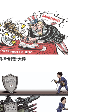
再挥“制裁”大棒