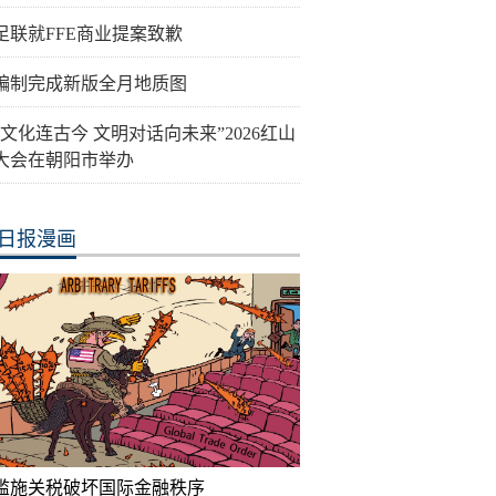
足联就FFE商业提案致歉
编制完成新版全月地质图
山文化连古今 文明对话向未来”2026红山
大会在朝阳市举办
日报漫画
滥施关税破坏国际金融秩序