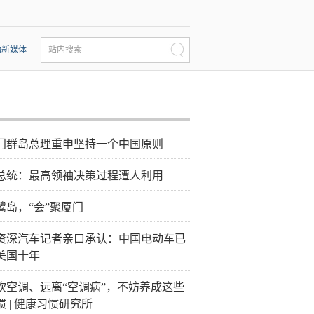
动新媒体
站内搜索
门群岛总理重申坚持一个中国原则
总统：最高领袖决策过程遭人利用
鹭岛，“会”聚厦门
资深汽车记者亲口承认：中国电动车已
美国十年
吹空调、远离“空调病”，不妨养成这些
惯 | 健康习惯研究所