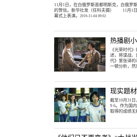
11月1日，在白俄罗斯首都明斯克，白俄
的贺信。新华社发（任科夫摄） 11月1
幕式上表演。
2019-11-04 09:02
热播剧
《光荣时代》
述，将谍战、
代》里张译的
一顿分析，然
现实题
截至10月31
9.6。作为
取得的成绩无