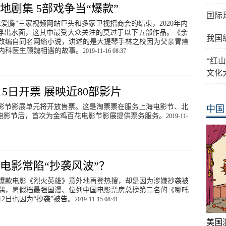
内地剧集 5部戏争当“爆款”
国际
优爱腾”三家视频网站巨头和多家卫视招商会的结束，2020年内
”浮出水面，这其中最受大众关注的莫过于以下五部作品。《余
我国
改编自同名网络小说，讲述的是大提琴手林之校因为父亲胃癌
内科医生顾魏相遇的故事。
2019-11-16 08:37
“红
文化
5日开票 展映近80部影片
花电影节影展单元将开放售票。这是淘票票在服务上海电影节、北
中国
节等电影节后，首次为金鸡百花电影节影展提供票务服务。
2019-11-
电影常陷“抄袭风波”？
档爆款电影《烈火英雄》意外地再登热搜，却是因为涉嫌抄袭被
偶，暑假档最强国漫、位列中国电影票房总榜第二名的《哪吒
2日也因为“抄袭”被告。
2019-11-15 08:41
美国