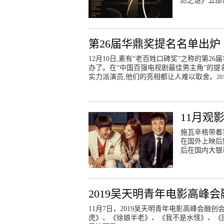
达之谜》五部
第26届华鼎奖提名名单出炉
12月10日,素有“老百姓口碑奖”之称的第
办了。在“中国百强电视剧最佳男主角”的提
实力派演员,他们的亮相都让人难以取舍。
20
11月观
施瓦辛格带着
在国外上映后
后在国内大银
2019吴天明青年电影高峰
11月7日，2019吴天明青年电影高峰会融
虎》、《徐娘半老》、《我不是水怪》、《