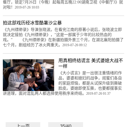
餐厅，锁定7月26日（今晚）起每周五晚22:00湖南卫视《中餐厅3》就
对啦！
2019-07-26 10:03
拍这部戏历经冰雪酷暑沙尘暴
《九州缥缈录》导演张晓波。在看完江南的原著小说后，张晓波立即
就决定接拍《九州缥缈录》，“这是一部属于少年的比较热血的
戏。” 《九州缥缈录》在新疆拍摄外景三个月，在湖北襄阳拍摄了
七个月，剧组经历了冰火两重天。
2019-07-26 09:12
用真相终结谎言 美式婆媳大战不
一样
《大小谎言》是一出很注重情绪的作
品，婆婆和媳妇的战争，闺蜜们各自
的家庭烦恼，都是从试探升级到撕破
脸皮。婆媳即使互撕，也要都摆事实
讲道理，面对混乱两人都选择使用秩序来终结。
2019-07-26 01:37
上一页
35/40