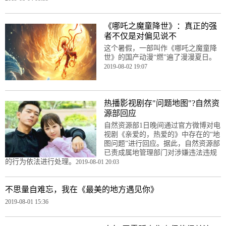
《哪吒之魔童降世》：真正的强
者不仅是对偏见说不
这个暑假，一部叫作《哪吒之魔童降
世》的国产动漫“燃”遍了漫漫夏日。
2019-08-02 19:07
热播影视剧存"问题地图"?自然资
源部回应
自然资源部1日晚间通过官方微博对电
视剧《亲爱的，热爱的》中存在的“地
图问题”进行回应。据此，自然资源部
已责成属地管理部门对涉嫌违法违规
的行为依法进行处理。
2019-08-01 20:03
不思量自难忘，我在《最美的地方遇见你》
2019-08-01 15:36