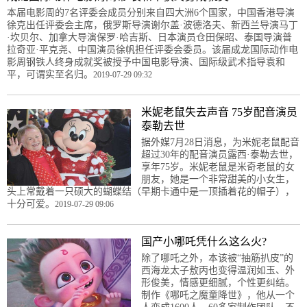
本届电影周的7名评委会成员分别来自四大洲6个国家，中国香港导演
徐克出任评委会主席，俄罗斯导演谢尔盖·波德洛夫、新西兰导演马丁
·坎贝尔、加拿大导演保罗·哈吉斯、日本演员仓田保昭、泰国导演普
拉奇亚·平克尧、中国演员徐帆担任评委会委员。该届成龙国际动作电
影周钢铁人终身成就奖被授予中国电影导演、国际级武术指导袁和
平，可谓实至名归。
2019-07-29 09:32
米妮老鼠失去声音 75岁配音演员
泰勒去世
据外媒7月28日消息，为米妮老鼠配音
超过30年的配音演员露西·泰勒去世，
享年75岁。米妮老鼠是米奇老鼠的女
朋友，她是一个非常甜美的小女生，
头上常戴着一只硕大的蝴蝶结（早期卡通中是一顶插着花的帽子），
十分可爱。
2019-07-29 09:06
国产小哪吒凭什么这么火?
除了哪吒之外，本该被“抽筋扒皮”的
西海龙太子敖丙也变得温润如玉、外
形俊美，情感更细腻，个性更纠结。
制作《哪吒之魔童降世》，他从一个