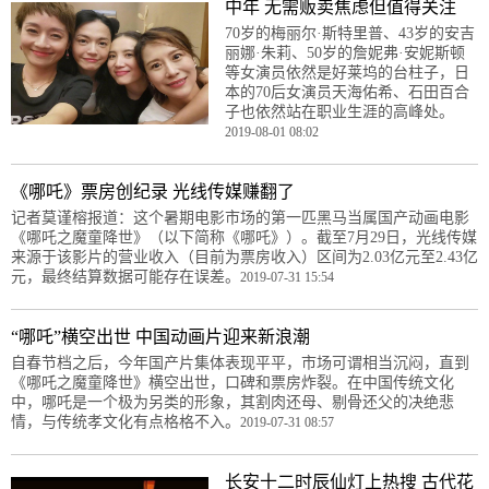
中年 无需贩卖焦虑但值得关注
70岁的梅丽尔·斯特里普、43岁的安吉
丽娜·朱莉、50岁的詹妮弗·安妮斯顿
等女演员依然是好莱坞的台柱子，日
本的70后女演员天海佑希、石田百合
子也依然站在职业生涯的高峰处。
2019-08-01 08:02
《哪吒》票房创纪录 光线传媒赚翻了
记者莫谨榕报道：这个暑期电影市场的第一匹黑马当属国产动画电影
《哪吒之魔童降世》（以下简称《哪吒》）。截至7月29日，光线传媒
来源于该影片的营业收入（目前为票房收入）区间为2.03亿元至2.43亿
元，最终结算数据可能存在误差。
2019-07-31 15:54
“哪吒”横空出世 中国动画片迎来新浪潮
自春节档之后，今年国产片集体表现平平，市场可谓相当沉闷，直到
《哪吒之魔童降世》横空出世，口碑和票房炸裂。在中国传统文化
中，哪吒是一个极为另类的形象，其割肉还母、剔骨还父的决绝悲
情，与传统孝文化有点格格不入。
2019-07-31 08:57
长安十二时辰仙灯上热搜 古代花