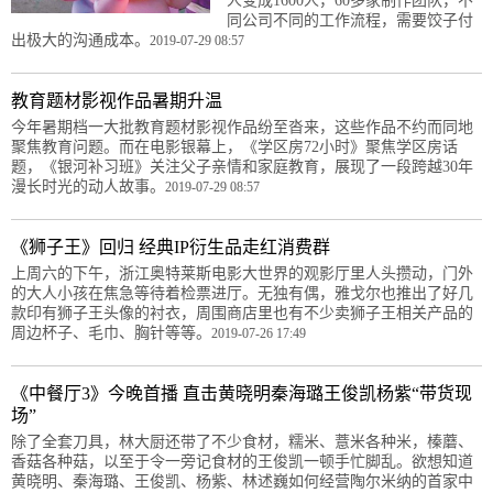
人变成1600人，60多家制作团队，不
同公司不同的工作流程，需要饺子付
出极大的沟通成本。
2019-07-29 08:57
教育题材影视作品暑期升温
今年暑期档一大批教育题材影视作品纷至沓来，这些作品不约而同地
聚焦教育问题。而在电影银幕上，《学区房72小时》聚焦学区房话
题，《银河补习班》关注父子亲情和家庭教育，展现了一段跨越30年
漫长时光的动人故事。
2019-07-29 08:57
《狮子王》回归 经典IP衍生品走红消费群
上周六的下午，浙江奥特莱斯电影大世界的观影厅里人头攒动，门外
的大人小孩在焦急等待着检票进厅。无独有偶，雅戈尔也推出了好几
款印有狮子王头像的衬衣，周围商店里也有不少卖狮子王相关产品的
周边杯子、毛巾、胸针等等。
2019-07-26 17:49
《中餐厅3》今晚首播 直击黄晓明秦海璐王俊凯杨紫“带货现
场”
除了全套刀具，林大厨还带了不少食材，糯米、薏米各种米，榛蘑、
香菇各种菇，以至于令一旁记食材的王俊凯一顿手忙脚乱。欲想知道
黄晓明、秦海璐、王俊凯、杨紫、林述巍如何经营陶尔米纳的首家中