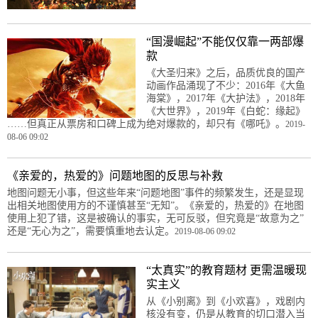
“国漫崛起”不能仅仅靠一两部爆
款
《大圣归来》之后，品质优良的国产
动画作品涌现了不少：2016年《大鱼
海棠》，2017年《大护法》，2018年
《大世界》，2019年《白蛇：缘起》
……但真正从票房和口碑上成为绝对爆款的，却只有《哪吒》。
2019-
08-06 09:02
《亲爱的，热爱的》问题地图的反思与补救
地图问题无小事，但这些年来“问题地图”事件的频繁发生，还是显现
出相关地图使用方的不谨慎甚至“无知”。《亲爱的，热爱的》在地图
使用上犯了错，这是被确认的事实，无可反驳，但究竟是“故意为之”
还是“无心为之”，需要慎重地去认定。
2019-08-06 09:02
“太真实”的教育题材 更需温暖现
实主义
从《小别离》到《小欢喜》，戏剧内
核没有变，仍是从教育的切口潜入当