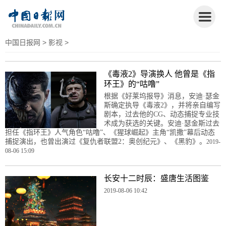
中国日报网
>
影视
>
《毒液2》导演换人 他曾是《指
环王》的“咕噜”
根据《好莱坞报导》消息，安迪·瑟金
斯确定执导《毒液2》，并将亲自编写
剧本，过去他的CG、动态捕捉专业技
术成为获选的关键。安迪·瑟金斯过去
担任《指环王》人气角色“咕噜”、《猩球崛起》主角“凯撒”幕后动态
捕捉演出，也曾出演过《复仇者联盟2：奥创纪元》、《黑豹》。
2019-
08-06 15:09
长安十二时辰：盛唐生活图鉴
2019-08-06 10:42