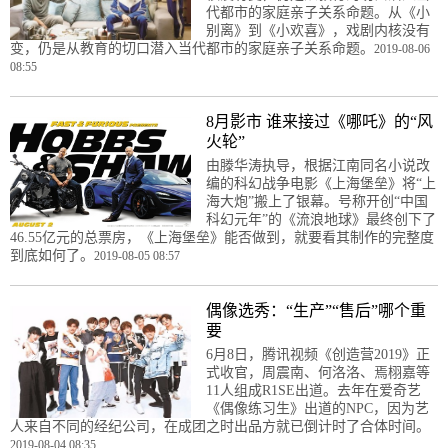
代都市的家庭亲子关系命题。从《小
别离》到《小欢喜》，戏剧内核没有
变，仍是从教育的切口潜入当代都市的家庭亲子关系命题。
2019-08-06
08:55
8月影市 谁来接过《哪吒》的“风
火轮”
由滕华涛执导，根据江南同名小说改
编的科幻战争电影《上海堡垒》将“上
海大炮”搬上了银幕。号称开创“中国
科幻元年”的《流浪地球》最终创下了
46.55亿元的总票房，《上海堡垒》能否做到，就要看其制作的完整度
到底如何了。
2019-08-05 08:57
偶像选秀：“生产”“售后”哪个重
要
6月8日，腾讯视频《创造营2019》正
式收官，周震南、何洛洛、焉栩嘉等
11人组成R1SE出道。去年在爱奇艺
《偶像练习生》出道的NPC，因为艺
人来自不同的经纪公司，在成团之时出品方就已倒计时了合体时间。
2019-08-04 08:35