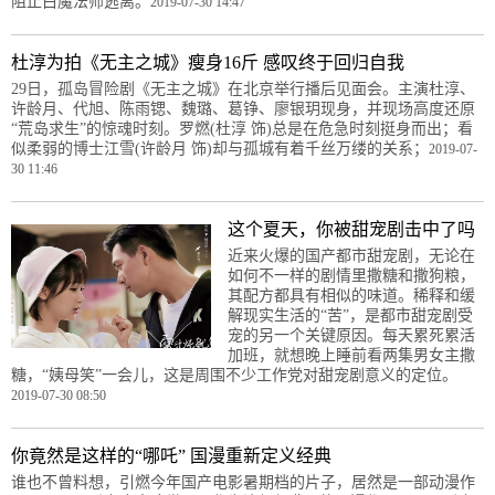
阻止白魔法师逃离。
2019-07-30 14:47
杜淳为拍《无主之城》瘦身16斤 感叹终于回归自我
29日，孤岛冒险剧《无主之城》在北京举行播后见面会。主演杜淳、
许龄月、代旭、陈雨锶、魏璐、葛铮、廖银玥现身，并现场高度还原
“荒岛求生”的惊魂时刻。罗燃(杜淳 饰)总是在危急时刻挺身而出；看
似柔弱的博士江雪(许龄月 饰)却与孤城有着千丝万缕的关系；
2019-07-
30 11:46
这个夏天，你被甜宠剧击中了吗
近来火爆的国产都市甜宠剧，无论在
如何不一样的剧情里撒糖和撒狗粮，
其配方都具有相似的味道。稀释和缓
解现实生活的“苦”，是都市甜宠剧受
宠的另一个关键原因。每天累死累活
加班，就想晚上睡前看两集男女主撒
糖，“姨母笑”一会儿，这是周围不少工作党对甜宠剧意义的定位。
2019-07-30 08:50
你竟然是这样的“哪吒” 国漫重新定义经典
谁也不曾料想，引燃今年国产电影暑期档的片子，居然是一部动漫作