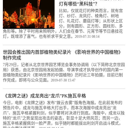
灯有哪些“黑科技”？
比如，仅就花灯的种类而言，就有宫
灯、纱灯、龙凤灯、棱角灯、树地
灯、礼花灯、蘑菇灯等；从形状上区
分，则有圆形、正方形、圆柱形、多
角形等。除了平时用来照明外，人们会在春节、元宵节等节日悬挂花
灯，既增添了喜气，也有祈求平安之意。
2019-07-31 08:14
世园会推出国内首部植物类纪录片 《影响世界的中国植物》
制作完成
7月29日，记者从北京世界园艺博览会事务协调局（以下简称北京世园
局）获悉，由北京世园局发起拍摄、导演李成才执导创作的国内第一
部植物类纪录片《影响世界的中国植物》历时近三年拍摄，目前已制
作完成，即将与公众见面。
2019-07-30 15:47
《龙牌之谜》成龙亮出“龙爪”PK施瓦辛格
今日，电影《龙牌之谜》发布“拨云去雾”版角色海报。在此前发布的
预告片中，成龙与施瓦辛格大打出手，而本次海报中成龙亮出“龙
爪”、施瓦辛格紧握利剑，似乎要将对决进行到底。海报中，成龙以独
特的“龙爪”之势呈现出攻击的姿态，彰显十足大师风范；而另一边，
施瓦辛格紧握佩剑一脸严肃，似乎随时都能拔出利剑开启战斗模式，