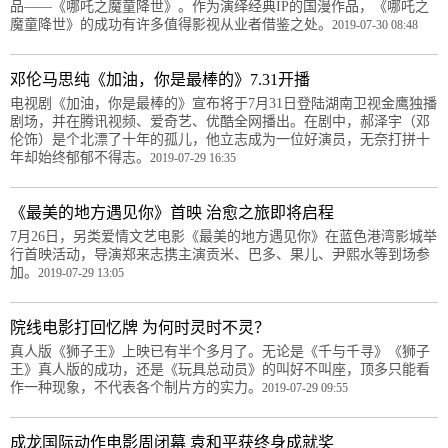
品——《哪吒之魔童降世》。作为演绎经典IP的国漫作品，《哪吒之
魔童降世》的成功有许多值得影视从业者借鉴之处。
2019-07-30 08:48
邓伦马思纯《加油，你是最棒的》7.31开播
电视剧《加油，你是最棒的》宣布将于7月31日登陆湖南卫视金鹰独播
剧场，并在腾讯视频、爱奇艺、优酷全网播出。在剧中，郝泽宇（邓
伦饰）是个北漂了十年的孤儿，他立志成为一位好演员，无奈打拼十
年却始终郁郁不得志。
2019-07-29 16:35
《最美的地方遇见你》首映 治愈之旅即将启程
7月26日，另类爱情文艺电影《最美的地方遇见你》在蓝色港湾影城举
行首映活动，导演郑来志携主演贡米、巴多、果儿、尹熙水等到场参
加。
2019-07-29 13:05
院线电影打回忆牌 为何时灵时不灵？
真人版《狮子王》上映已有半个多月了。无论是《千与千寻》《狮子
王》真人版的成功，还是《玩具总动员》的叫好不叫座，顶多只能看
作一种现象，不代表各个制片方的实力。
2019-07-29 09:55
成龙国际动作电影周闭幕 袁和平获终身成就奖