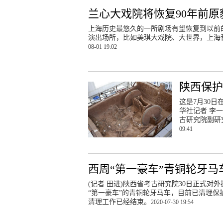
兰心大戏院将恢复90年前
上海历史最悠久的一所剧场有望恢复到以
演出场所，比如美琪大戏院、大世界，上海音
08-01 19:02
陕西保护
这是7月30
华社记者 李
古研究院副研
09:41
西周“第一豪车”青铜轮牙马车
(记者 田进)陕西省考古研究院30日正式
“第一豪车”的青铜轮牙马车，目前已清理
清理工作已经结束。
2020-07-30 19:54