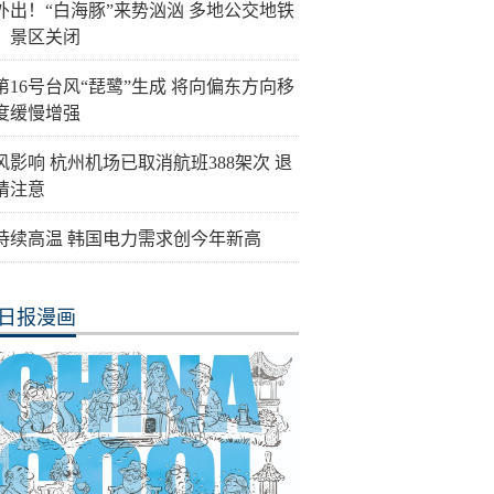
外出！“白海豚”来势汹汹 多地公交地铁
、景区关闭
第16号台风“琵鹭”生成 将向偏东方向移
度缓慢增强
风影响 杭州机场已取消航班388架次 退
请注意
持续高温 韩国电力需求创今年新高
日报漫画