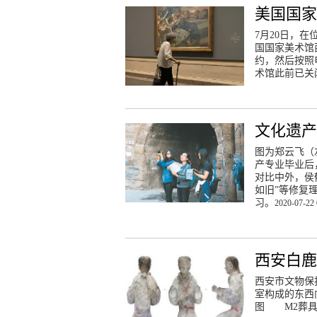
美国国
7月20日，
国国家美术馆
约，然后按照
术馆此前已关
文化遗
图为郑云飞（
产专业毕业
对比中外，侯
如旧”等修复
习。
2020-07-22 
西安白鹿
西安市文物保
室构成的东西
图 M2葬具