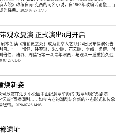
疯人院》改编自肯·克西的同名小说，自1963年改编话剧搬上百
成为经典。
2020-07-27 17:45
带观众复演 正式演出8月开启
午，剧本朗读《推销员之死》成为北京人艺1月24日发布停演公告
剧目。” 邹健、孙翌琳、朱少鹏、石云鹏、李麟、闻博、付
刘倍伯、陆璐、周佳钰等一众青年演员，与观众一道重拾久违
0-07-27 01:45
播焕新姿
众号欣赏在汕头小公园中山纪念亭举办的“戏亭印象”潮剧演
“云端”直播潮剧……如今古老的潮剧结合新的业态形式和传承
情纽带。
2020-07-26 14:05
都遗址