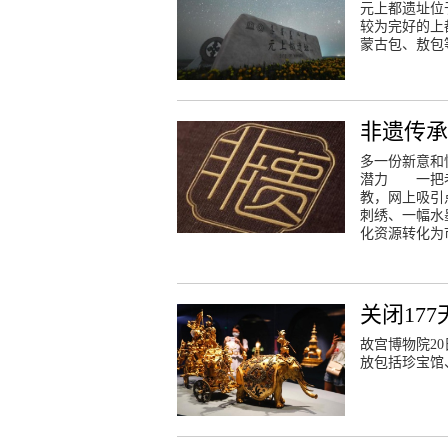
元上都遗址位
较为完好的上
蒙古包、敖包
非遗传承
多一份新意和
潜力 一把老
教，网上吸引
刺绣、一幅水
化资源转化为
关闭17
故宫博物院2
放包括珍宝馆