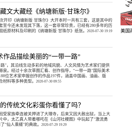
藏文大藏经《纳塘新版·甘珠尔》
第一次开印《纳塘新版·甘珠尔》大开本时一共有三套，这是其中的
套至今还未发现其下落，这一套非常珍贵，已经有280多年的历
美国
固纸原材料及印刷的《纳塘新版·甘珠尔》纸张。
2020-07-30 19:19
美术作品描绘美丽的“一带一路”
一路”，其沿线生动多彩的地域风貌、人文风情为艺术家们提供
源泉。经过十余次草图汇看、创作指导，“一带一路”国际美术
188位艺术家申报创作的作品197件，涵盖中国画、油画、版
合材料等多种类型。
2020-07-30 09:55
的传统文化彩蛋你看懂了吗？
因受家族牵连被关押进了大理寺，后来又因大赦出狱，当上大
片中，太乙真人带着哪吒在《山河社稷图》中玩起了“激流勇
用了“仙人乘槎”的典故。
2020-07-29 19:29