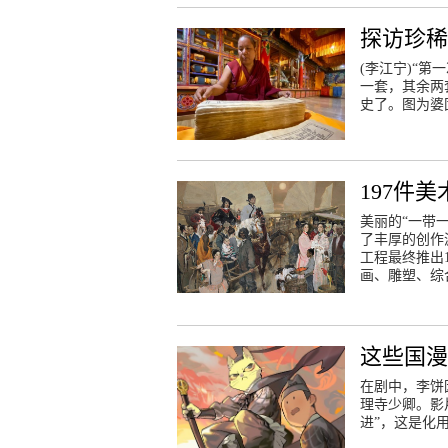
探访珍稀
(李江宁)“
一套，其余两
史了。图为婆
197件
美丽的“一带
了丰厚的创作
工程最终推出
画、雕塑、综
这些国漫
在剧中，李饼
理寺少卿。影
进”，这是化