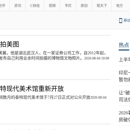
时评
资讯
C财经
视频
专栏
原创
观天下
地方
移
物拍美图
热点
名黄翼，他是湖北武汉人，在一家证券公司工作，自2012年起，
发布自己利用业余时间拍摄的博物馆文物照片。
2020-08-04 10:09
上半
印尼
暂勿
泰特现代美术馆重新开放
让“
闭数月的泰特现代美术馆于7月27日正式对公众开放
2020-08-04
司法
20
房破