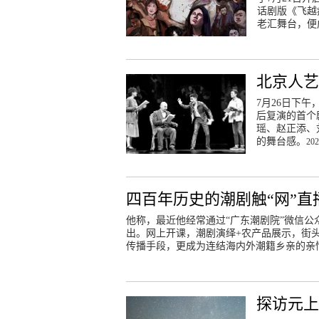
话剧版《飞越
老汇舞台，便
北京人艺
7月26日下
后复演的首个
瑶、赵正添、
的舞台感。
202
四百年历史的潮剧触“网”直
他称，最近他经常通过“广东潮剧院”微信公
出。网上开课，潮剧演绎+农产品展示，街头
传播手段，更成为连结海内外潮籍乡亲的亲
探访元上