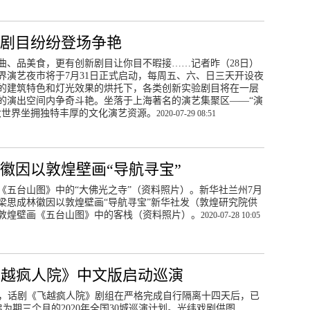
验剧目纷纷登场争艳
曲、品美食，更有创新剧目让你目不暇接……记者昨（28日）
界演艺夜市将于7月31日正式启动，每周五、六、日三天开设夜
的建筑特色和灯光效果的烘托下，各类创新实验剧目将在一层
的演出空间内争奇斗艳。坐落于上海著名的演艺集聚区——“演
大世界坐拥独特丰厚的文化演艺资源。
2020-07-29 08:51
徽因以敦煌壁画“导航寻宝”
《五台山图》中的“大佛光之寺”（资料照片）。新华社兰州7月
：梁思成林徽因以敦煌壁画“导航寻宝”新华社发（敦煌研究院供
煌壁画《五台山图》中的客栈（资料照片）。
2020-07-28 10:05
飞越疯人院》中文版启动巡演
，话剧《飞越疯人院》剧组在严格完成自行隔离十四天后，已
开启为期三个月的2020年全国30城巡演计划。光纬戏剧供图