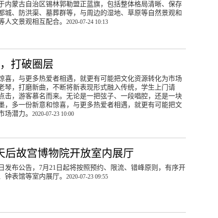
于内蒙古自治区锡林郭勒盟正蓝旗，包括整体格局清晰、保存
都城、防洪渠、墓葬群等，与周边的湿地、草原等自然景观和
等人文景观相互配合。
2020-07-24 10:13
，打破圈层
惊喜，与更多热爱者相遇，就更有可能把文化资源转化为市场
琴，打磨新曲，不断将新表现形式融入传统，学生上门请
点击，游客慕名而来。无论是一把弦子、一段唱腔，还是一块
墨，多一份新意和惊喜，与更多热爱者相遇，就更有可能把文
市场潜力。
2020-07-23 10:00
7天后故宫博物院开放室内展厅
0日发布公告，7月21日起将按照预约、限流、错峰原则，有序开
、钟表馆等室内展厅。
2020-07-23 09:55