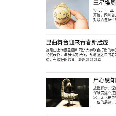
三星堆
7月28日，四
开始，四川省
对联合遗址进
昆曲舞台迎来青春新脸庞
这是由上海昆剧团和同济大学联合打造的学
的代表作，演员优势很强，从耄耋之年的老
员，有很好的师资。
2020-08-03 08:22
用心感
放慢脚步、深
深维度建立连
念。无论是单
一位的展览，