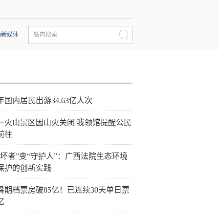
动新媒体
站内搜索
年国内居民出游34.63亿人次
一火山景区因山火关闭 我领馆提醒公民
前往
破坏者”变“守护人”：广西法院生态环境
保护的创新实践
26暑期档票房破85亿！已连续30天单日票
亿