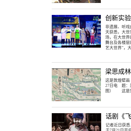
创新实
非遗展、听戏
天获悉，大世
场，在大世界
舞台及各楼层
艺大世界”，
梁思成林
这是敦煌壁画
27日电 题
图） 这是敦
话剧《
记者近日获悉
于7月21日