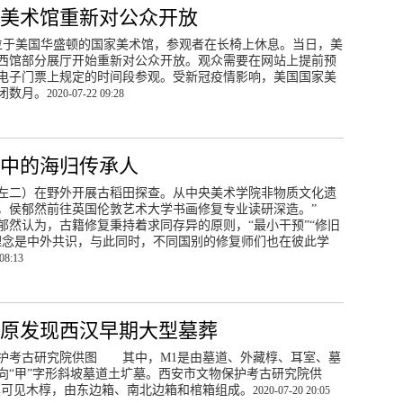
家美术馆重新对公众开放
在位于美国华盛顿的国家美术馆，参观者在长椅上休息。当日，美
西馆部分展厅开始重新对公众开放。观众需要在网站上提前预
电子门票上规定的时间段参观。受新冠疫情影响，美国国家美
闭数月。
2020-07-22 09:28
产中的海归传承人
左二）在野外开展古稻田探查。从中央美术学院非物质文化遗
后，侯郁然前往英国伦敦艺术大学书画修复专业读研深造。”
郁然认为，古籍修复秉持着求同存异的原则，“最小干预”“修旧
理念是中外共识，与此同时，不同国别的修复师们也在彼此学
08:13
原发现西汉早期大型墓葬
护考古研究院供图 其中，M1是由墓道、外藏椁、耳室、墓
向“甲”字形斜坡墓道土圹墓。西安市文物保护考古研究院供
可见木椁，由东边箱、南北边箱和棺箱组成。
2020-07-20 20:05