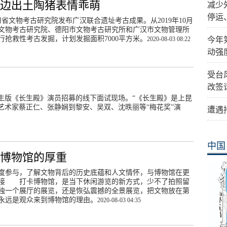
周边出土陶猪表情乖萌
减少
停运
川省文物考古研究院发布广汉联合遗址考古成果。从2019年10月
文物考古研究院、德阳市文物考古研究所和广汉市文物管理所
行抢救性考古发掘，计划发掘面积7000平方米。
2020-08-03 08:22
今年
动强
受台
改签
生版《长生殿》演员招募的线下面试现场。“《长生殿》是上昆
艺术家蔡正仁、张静娴到黎安、吴双、沈昳丽等“梅花奖”演
遭遇
中国
知博物馆的厚重
度参与，了解文物背后的历史底蕴和人文情怀，与博物馆在更
接 打卡博物馆，是当下休闲游览的新方式，少不了拍照留
独一个展厅的展览，还是恢弘震撼的全景展览，把文物放在第
永远是观众来到博物馆的理由。
2020-08-03 04:35