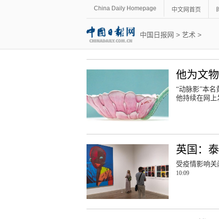
China Daily Homepage
中文网首页
中国日报网
>
艺术
>
他为文
“动脉影”本
他持续在网上
英国：
受疫情影响关
10:09