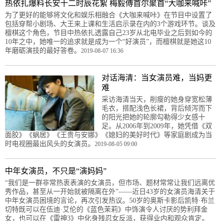
热依扎爆料长安十二时辰花絮 梅毅傅首尔聚首“大咖来喊咔”
为了更好的能够将文化和娱乐相融合《大咖来喊咔》在节目中设置了
包括穿帮小剧场、大王来上课和生活启示录在内的3个游戏环节。谈及
檀棋这个角色，节目中热依扎透露自己23岁从北电毕业之后到如今的
10年之中，她唯一的追求就是成为一个“好演员”，而檀棋就是她这10
年磨砺演技的最好答卷。
2019-08-07 16:36
对话海清：当女演员难，当妈更
难
采访海清当天，削瘦的她身穿宽松薄
毛衣，搭配浅色长裙，背后倾泻而下
的阳光把她的轮廓勾勒得少女感十
足。从2006年到2009年，她凭借《双
面胶》《蜗居》《王贵与安娜》《媳妇的美好时代》等家庭剧成为当
时电视圈最出风头的女演员。
2019-08-05 09:00
中年女演员，不只是“演妈妈”
“我们是一群非常热衷表演的女演员，但市场、题材常常让我们远离优
秀作品，甚至从一开始就被隔离在外”——近日43岁的女演员海清关于
中年女演员困境的言论，再次引发热议。50岁的奥斯卡影后凯特·布兰
切特既可以在伍迪·艾伦的《蓝色茉莉》中饰演令人讨厌的势利拜金
女，也可以在《雷神3》中化身残忍女反派，获得业内和观众肯定。