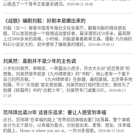
心挑选了一个青年正能量关键词。
2019-08-21 18:06
《战狼》编剧刘毅：好剧本是磨出来的
刘毅（左一）做客中国青年报社文化会客厅。翻看刘毅的微信朋友
圈，可以发现他是一个极限运动爱好者，最深潜到过50多米，最高爬
上过5000多米的高峰。小时候，刘毅是看着斯蒂文森、儒勒·凡尔纳的
科幻小说长大的，初中便有了编故事的嗜好。
2019-08-19 08:12
刘昊然：喜剧并不是少年的主色调
21岁的刘昊然，单眼皮，一笑露出小虎牙，符合大众对“初恋男孩”的
想象。刘昊然很早就是《九州缥缈录》的“书粉”，他心里有一个属于
自己的阿苏勒。” 《九州缥缈录》在新疆、襄阳唐城、北京等多地
拍摄，不少“大场面”是实景拍摄，刘昊然拍打戏时受过伤；曾经为了
拍摄《妖猫传》中的“白鹤少年”，刘昊然专门减重20斤。
2019-08-13
17:28
范玮琪出道20年 谈音乐追求：要让人感受到幸福
近日，范玮琪“在幸福的路上”世界巡回演唱会厦门站落幕。整个演唱
会分为五个部分，以幸福为基点，分别是出发、爱情、朋友、往幸福
的路上、Home is where you are at，一共30多首歌。
2019-08-13 16:45