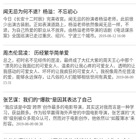
闻无忌为何不退？杨溢：不忘初心
今日《长安十二时辰》完美收官。闻无忌的扮演者杨溢老师，此前很
少出演古装剧。正如表演道路上，杨溢老师依然像闻无忌一样，不
退，为自己热爱的职业从不放弃。由杨溢老师导演的话剧《电话谋杀
案》全国巡演已走过重庆、绍兴、宁波三个城市。
2019-08-12 16:08
周杰伦昆凌： 历经繁华简单爱
总之，初时名不见经传的昆凌，最终成了大红大紫的周天王心中那个
“漂亮的让我面红的可爱女人、温柔的让我心疼的可爱女人、透明的让
我感动的可爱女人、坏坏的让我疯狂的可爱女人”。我祝像周杰伦昆凌
的爱，能够永远保存，让凡俗的人们能够相信世间有真爱。
2019-08-09
15:31
张艺谋：我们的“爆款”是因其表达了自己
“我应该是中国‘跨界’创作最多的电影导演，其实这对我而言是一种学
习，获益颇多。作为较早赢得海外声誉的中国电影导演，张艺谋的“大
师”级别被众多观众认可，然而对于电影创作，他依然以“如履薄冰”来
形容。
2019-08-09 08:38