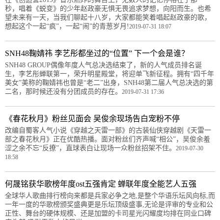
秒，唱着《蜕变》的少年赵政豪无惧无畏追求梦想，向阳而生。也希
望未来有一天，当我们聊起十八岁，大家都能笑着唱起赵政豪的歌，
想起这个一起“疯”，一起“闹”的青葱岁月!
2019-07-31 18:07
SNH48鞠婧祎 李艺彤都坐过的“位置” 下一个会是谁？
SNH48 GROUP偶像年度人气总决选结束了，新的人气成员排名诞
生，李艺彤蝉联第一，荣升明星殿堂，将迎单飞新征程。拥有“四千年
美女”美称的鞠婧祎也曾是“老二”出身，SNH48第二届人气总决选的第
二名，那时候还没有分团成员的存在。
2019-07-31 17:36
《春花秋月》粉丝见面会 吴俊余现场告白宠粉不停
改编自蜀客人气小说《穿越之天雷一部》的古装仙侠穿越剧《天雷一
部之春花秋月》正在优酷热播。面对粉丝们齐声喊“相公”，吴俊余羞
涩之余不忘“反撩”，直球表白让现场一众粉丝招架不住。
2019-07-30
18:58
何晟铭获华歌榜年度ost五强肯定 蝉联年度全能艺人五强
全球华人歌曲排行榜向来都是兵家必争之地,是整个华语乐坛风向标,而
一年一度的华歌榜颁奖盛典更是乐坛顶级盛事,无论是评审的专业和公
正性、舞台的硬体规模、还是加盟的卡司星光闪耀度均排在同业口碑