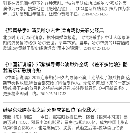
到我在娱乐圈中犯下的各种悲剧。”特效团队成功以威尔·史密斯的表
演作为元素，搜集他在《绝地战警》、《ID4星际终结者》照片作为参
考，成功复制出年轻版，让威尔赞叹不已。
2019-07-25 14:56
《银翼杀手》演员哈尔去世 遗言戏份是影史经典
北京时间7月25日消息，据外国媒体报道，《银翼杀手》中让人印象深
刻的演员鲁特格尔·哈尔去世，享年75岁。当年，哈尔饰演的非常酷的
反派Roy贡献了影史经典遗言“雨中的眼泪”。
2019-07-25 13:46
《中国新说唱》邓紫棋导师公演燃炸全场 《差不多姑娘》酷
我音乐新歌榜夺魁
《中国新说唱》2019迎来期待已久的导师公演,上期结束了激烈复赛,这
期节奏也放缓,舞台全部交给了四位制作人。无论如何,留下来的一定是
强者,接下来的节目也必将越来越好看,关注酷我音乐《中国新说唱》,
更多精彩即刻上线。
2019-07-24 17:52
继吴京沈腾黄渤之后 邓超成第四位“百亿影人”
邓超《影》剧照 今日，据猫眼数据显示，随着《银河补习班》票
房迈过1.41亿，邓超主演电影累计票房也超过100亿，成为中国电影市
场第9位百亿影人，也是继吴京、沈腾、黄渤之后第4位华语百亿影