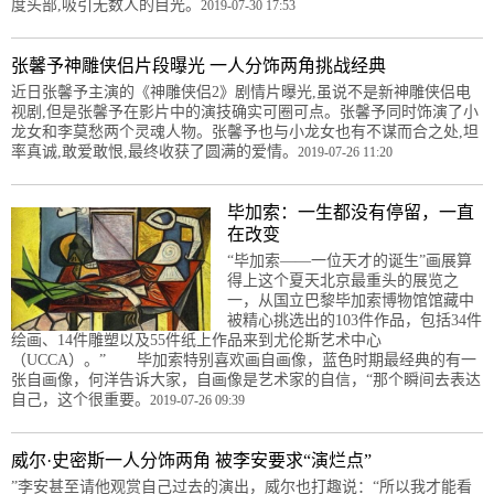
度头部,吸引无数人的目光。
2019-07-30 17:53
张馨予神雕侠侣片段曝光 一人分饰两角挑战经典
近日张馨予主演的《神雕侠侣2》剧情片曝光,虽说不是新神雕侠侣电
视剧,但是张馨予在影片中的演技确实可圈可点。张馨予同时饰演了小
龙女和李莫愁两个灵魂人物。张馨予也与小龙女也有不谋而合之处,坦
率真诚,敢爱敢恨,最终收获了圆满的爱情。
2019-07-26 11:20
毕加索：一生都没有停留，一直
在改变
“毕加索——一位天才的诞生”画展算
得上这个夏天北京最重头的展览之
一，从国立巴黎毕加索博物馆馆藏中
被精心挑选出的103件作品，包括34件
绘画、14件雕塑以及55件纸上作品来到尤伦斯艺术中心
（UCCA）。” 毕加索特别喜欢画自画像，蓝色时期最经典的有一
张自画像，何洋告诉大家，自画像是艺术家的自信，“那个瞬间去表达
自己，这个很重要。
2019-07-26 09:39
威尔·史密斯一人分饰两角 被李安要求“演烂点”
”李安甚至请他观赏自己过去的演出，威尔也打趣说：“所以我才能看