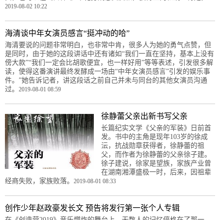
2019-08-02 10:22
海清谈中年女演员感言“挺冲动的哈”
海清要说的问题非常明白，也非常中肯，很多人为她的勇气点赞，但
是同时，由于她的这段讲话中还有诸如“我们一直在坚持，基本上没有
傍大款”“我们一定会比胡歌便宜，也一样好用”等等表述，引发很多解
读，使得这番演讲最终发酵成一场由“中年女演员感言”引发的娱乐事
件。”她告诉记者，讲这段话之前自己并未与同台的其他女演员沟通
过。
2019-08-01 08:59
徐静蕾父亲出新书写父亲
长篇纪实文学《父亲的军装》日前首
发。书中的主角是现年103岁的徐成
沄，抗战勋章获得者，徐静蕾的祖
父，而作者为徐静蕾的父亲徐子建。
徐子建说，徐家是望族，家族产业曾
在湖南湘潭盛极一时，后来，因祖辈
经商失败，家族败落。
2019-08-01 08:33
创作少年赵政豪发长文 预告将发行第一张个人专辑
在《创造营2019》音乐燃炸的舞台上，无数人的记忆停格在了那一