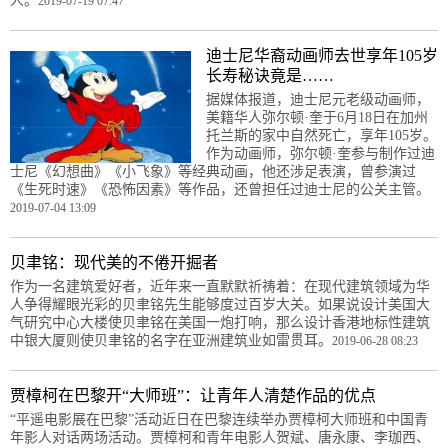
人。
2019-07-19 07:47
迪士尼华裔动画师去世享年105岁
长寿秘诀竟是……
据媒体报道，迪士尼元老级动画师，
美籍华人弥尔顿·奎于6月18日在加州
托兰斯的家中自然死亡，享年105岁。
作为动画师，弥尔顿·奎参与制作过迪
士尼《幻想曲》《小飞象》等经典动画，他还涉足表演，曾参演过
《生死时速》《恐怖因素》等作品，还曾担任过迪士尼的公关主管。
2019-07-04 13:09
贝聿铭：现代美的不倦开掘者
作为一名建筑爱好者，近年来一直默默祈祷着：在现代建筑领域为华
人争得耀眼光彩的贝聿铭先生能够度过百岁大关。如果说设计美国大
气研究中心大楼使贝聿铭在美国一炮打响，那么设计香港地标性建筑
中银大厦则使贝聿铭的名字在亚洲建筑业如雷贯耳。
2019-06-28 08:23
贾樟柯在巴黎开“大师班”：让青年人清楚作品的优点
“平遥电影展在巴黎”活动近日在巴黎连续举办贾樟柯大师班和中国青
年影人对话两场活动。贾樟柯和青年电影人贺斌、唐永康、李珈西、