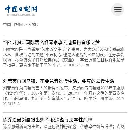
中国日报网
>
人物
>
“不忘初心”国际著名钢琴家李云迪坚持音乐之梦
国家大剧院一直秉承“艺术改变生活”的宗旨，为大众普及和传播高雅
艺术，此次活动的主题“不忘初心”也是大剧院的公益初衷。在分享会
现场，琴童演奏了肖邦经典作品《夜曲》，李云迪和蔼且认真地给予
了指导，更肯定了孩子们的才华。
2019-08-23 18:28
刘若英再回乌镇：不要急着过慢生活，要真的去慢生活
刘若英作为乌镇代言人的新片也发布，这是她与乌镇继2003年电视剧
《似水年华》、2007年第一次代言、2017年十年归心之后的第四次合
作。再回乌镇，刘若英一如乌镇人：赶早市、吃早饭、喝早茶。
2019-
08-23 15:13
陈乔恩最新画报出炉 神秘深蓝寻见率性纯粹
陈乔恩最新画报出炉，深蓝色调神秘深邃，优雅率性御气满溢；点缀