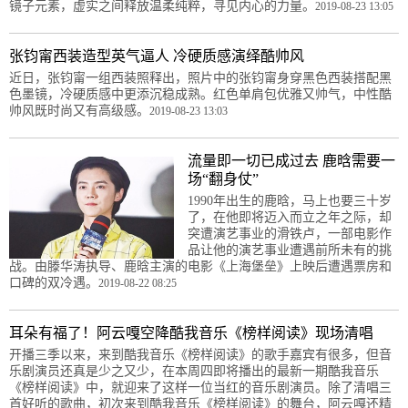
镜子元素，虚实之间释放温柔纯粹，寻见内心的力量。
2019-08-23 13:05
张钧甯西装造型英气逼人 冷硬质感演绎酷帅风
近日，张钧甯一组西装照释出，照片中的张钧甯身穿黑色西装搭配黑
色墨镜，冷硬质感中更添沉稳成熟。红色单肩包优雅又帅气，中性酷
帅风既时尚又有高级感。
2019-08-23 13:03
流量即一切已成过去 鹿晗需要一
场“翻身仗”
1990年出生的鹿晗，马上也要三十岁
了，在他即将迈入而立之年之际，却
突遭演艺事业的滑铁卢，一部电影作
品让他的演艺事业遭遇前所未有的挑
战。由滕华涛执导、鹿晗主演的电影《上海堡垒》上映后遭遇票房和
口碑的双冷遇。
2019-08-22 08:25
耳朵有福了！阿云嘎空降酷我音乐《榜样阅读》现场清唱
开播三季以来，来到酷我音乐《榜样阅读》的歌手嘉宾有很多，但音
乐剧演员还真是少之又少，在本周四即将播出的最新一期酷我音乐
《榜样阅读》中，就迎来了这样一位当红的音乐剧演员。除了清唱三
首好听的歌曲，初次来到酷我音乐《榜样阅读》的舞台，阿云嘎还精